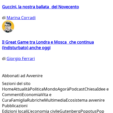
Guccini, la nostra ballata del Novecento
di
Marina Corradi
Il Great Game tra Londra e Mosca che continua
(indisturbato) anche oggi
di
Giorgio Ferrari
Abbonati ad Avvenire
Sezioni del sito
Home
Attualità
Politica
Mondo
Agorà
Podcast
Chiesa
Idee e
Commenti
Economia
Vita e
Cura
Famiglia
Rubriche
Multimedia
Ecosistema avvenire
Pubblicazioni
Edizioni locali
L'economia civile
Gutenberg
Popotus
Pop