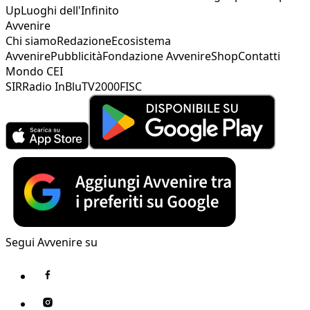
Up
Luoghi dell'Infinito
Avvenire
Chi siamo
Redazione
Ecosistema
Avvenire
Pubblicità
Fondazione Avvenire
Shop
Contatti
Mondo CEI
SIR
Radio InBlu
TV2000
FISC
Segui Avvenire su