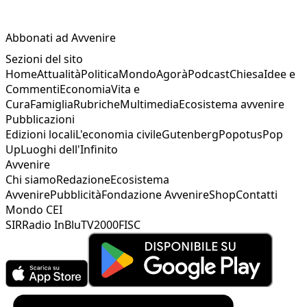
Abbonati ad Avvenire
Sezioni del sito
Home
Attualità
Politica
Mondo
Agorà
Podcast
Chiesa
Idee e
Commenti
Economia
Vita e
Cura
Famiglia
Rubriche
Multimedia
Ecosistema avvenire
Pubblicazioni
Edizioni locali
L'economia civile
Gutenberg
Popotus
Pop
Up
Luoghi dell'Infinito
Avvenire
Chi siamo
Redazione
Ecosistema
Avvenire
Pubblicità
Fondazione Avvenire
Shop
Contatti
Mondo CEI
SIR
Radio InBlu
TV2000
FISC