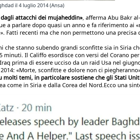
hdad il 4 luglio 2014 (Ansa)
ti dagli attacchi dei mujaheddin»
, afferma Abu Bakr al
ue a parlare dopo quasi un anno e fa riferimento ai
e». Fatti recenti ma che non permettono una precisa 
ini che stanno subendo grandi sconfitte sia in Siria ch
45 minuti. Il Califfo esordisce con versi del Corano pe
Iraq prima di essere ucciso da un raid Usa nel giugno
el 2014: «Morte, sconfitte e dolore non ci piegherann
 molti temi, in particolare sostiene che gli Stati Un
ea come in Siria e dalla Corea del Nord.Ecco una sinte