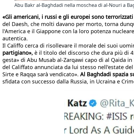
Abu Bakr al-Baghdadi nella moschea di al-Nouri a Bag
«Gli americani, i russi e gli europei sono terrorizza
del Daesh, che molti davano per morto, torna dunq
l'America e il Giappone con la loro potenza nuclear
autentica.
Il Califfo cerca di risollevare il morale dei suoi uom
partigiano»,
è il titolo del discorso che dura più di 
gesta» di Abu Musab al-Zarqawi capo di al Qaida in 
del Califfato annunciata da lui stesso nell'estate d
Sirte e Raqqa sarà vendicato».
Al Baghdadi spazia su
sfidata con successo dalla Russia, in Ucraina e Crim