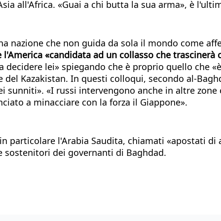
sia all'Africa. «Guai a chi butta la sua arma», è l'ul
una nazione che non guida da sola il mondo come aff
l'America «candidata ad un collasso che trascinerà co
a decidere lei» spiegando che è proprio quello che «
tale del Kazakistan. In questi colloqui, secondo al-Ba
dei sunniti». «I russi intervengono anche in altre zone
ciato a minacciare con la forza il Giappone».
n particolare l'Arabia Saudita, chiamati «apostati di 
e sostenitori dei governanti di Baghdad.