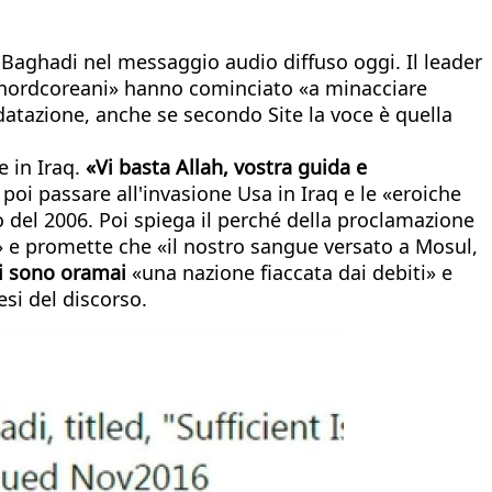
-Baghadi nel messaggio audio diffuso oggi. Il leader
 «nordcoreani» hanno cominciato «a minacciare
datazione, anche se secondo Site la voce è quella
e in Iraq.
«Vi basta Allah, vostra guida e
r poi passare all'invasione Usa in Iraq e le «eroiche
 del 2006. Poi spiega il perché della proclamazione
o» e promette che «il nostro sangue versato a Mosul,
iti sono oramai
«una nazione fiaccata dai debiti» e
si del discorso.