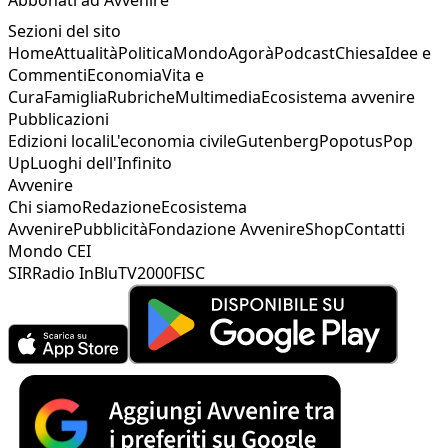
Sezioni del sito
Home
Attualità
Politica
Mondo
Agorà
Podcast
Chiesa
Idee e
Commenti
Economia
Vita e
Cura
Famiglia
Rubriche
Multimedia
Ecosistema avvenire
Pubblicazioni
Edizioni locali
L'economia civile
Gutenberg
Popotus
Pop
Up
Luoghi dell'Infinito
Avvenire
Chi siamo
Redazione
Ecosistema
Avvenire
Pubblicità
Fondazione Avvenire
Shop
Contatti
Mondo CEI
SIR
Radio InBlu
TV2000
FISC