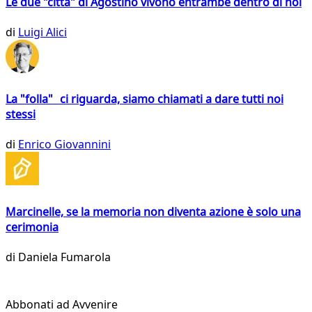
Le due "città" di Agostino vivono entrambe dentro di noi
di
Luigi Alici
La "folla" ci riguarda, siamo chiamati a dare tutti noi
stessi
di
Enrico Giovannini
Marcinelle, se la memoria non diventa azione è solo una
cerimonia
di
Daniela Fumarola
Abbonati ad Avvenire