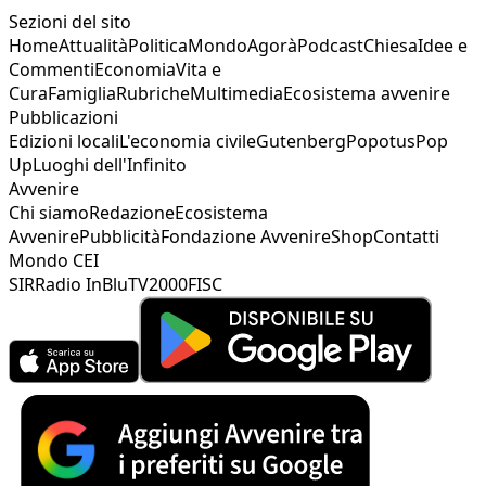
Sezioni del sito
Home
Attualità
Politica
Mondo
Agorà
Podcast
Chiesa
Idee e
Commenti
Economia
Vita e
Cura
Famiglia
Rubriche
Multimedia
Ecosistema avvenire
Pubblicazioni
Edizioni locali
L'economia civile
Gutenberg
Popotus
Pop
Up
Luoghi dell'Infinito
Avvenire
Chi siamo
Redazione
Ecosistema
Avvenire
Pubblicità
Fondazione Avvenire
Shop
Contatti
Mondo CEI
SIR
Radio InBlu
TV2000
FISC