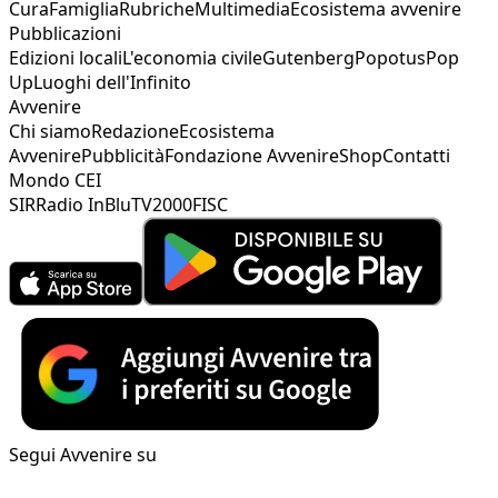
Cura
Famiglia
Rubriche
Multimedia
Ecosistema avvenire
Pubblicazioni
Edizioni locali
L'economia civile
Gutenberg
Popotus
Pop
Up
Luoghi dell'Infinito
Avvenire
Chi siamo
Redazione
Ecosistema
Avvenire
Pubblicità
Fondazione Avvenire
Shop
Contatti
Mondo CEI
SIR
Radio InBlu
TV2000
FISC
Segui Avvenire su