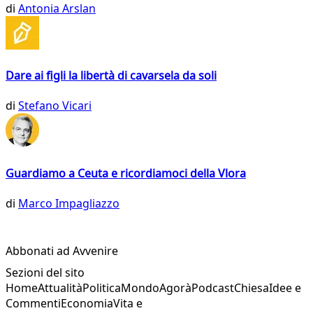
di
Antonia Arslan
Dare ai figli la libertà di cavarsela da soli
di
Stefano Vicari
Guardiamo a Ceuta e ricordiamoci della Vlora
di
Marco Impagliazzo
Abbonati ad Avvenire
Sezioni del sito
Home
Attualità
Politica
Mondo
Agorà
Podcast
Chiesa
Idee e
Commenti
Economia
Vita e