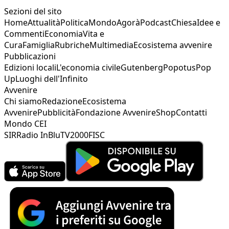
Sezioni del sito
Home
Attualità
Politica
Mondo
Agorà
Podcast
Chiesa
Idee e
Commenti
Economia
Vita e
Cura
Famiglia
Rubriche
Multimedia
Ecosistema avvenire
Pubblicazioni
Edizioni locali
L'economia civile
Gutenberg
Popotus
Pop
Up
Luoghi dell'Infinito
Avvenire
Chi siamo
Redazione
Ecosistema
Avvenire
Pubblicità
Fondazione Avvenire
Shop
Contatti
Mondo CEI
SIR
Radio InBlu
TV2000
FISC