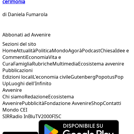
cerimonia
di
Daniela Fumarola
Abbonati ad Avvenire
Sezioni del sito
Home
Attualità
Politica
Mondo
Agorà
Podcast
Chiesa
Idee e
Commenti
Economia
Vita e
Cura
Famiglia
Rubriche
Multimedia
Ecosistema avvenire
Pubblicazioni
Edizioni locali
L'economia civile
Gutenberg
Popotus
Pop
Up
Luoghi dell'Infinito
Avvenire
Chi siamo
Redazione
Ecosistema
Avvenire
Pubblicità
Fondazione Avvenire
Shop
Contatti
Mondo CEI
SIR
Radio InBlu
TV2000
FISC