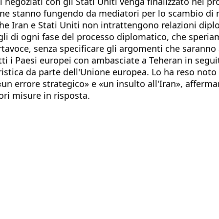
i negoziati con gli Stati Uniti venga finalizzato nei p
ione stanno fungendo da mediatori per lo scambio di 
he Iran e Stati Uniti non intrattengono relazioni dip
i di ogni fase del processo diplomatico, che speriam
rtavoce, senza specificare gli argomenti che saranno 
tti i Paesi europei con ambasciate a Teheran in segui
stica da parte dell'Unione europea. Lo ha reso noto i
«un errore strategico» e «un insulto all'Iran», affer
ri misure in risposta.