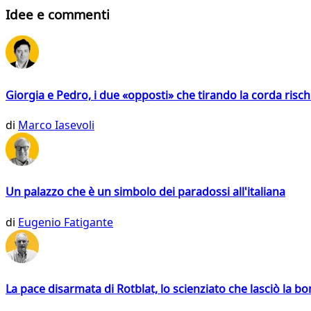
Idee e commenti
Giorgia e Pedro, i due «opposti» che tirando la corda risc
di
Marco Iasevoli
Un palazzo che è un simbolo dei paradossi all'italiana
di
Eugenio Fatigante
La pace disarmata di Rotblat, lo scienziato che lasciò la 