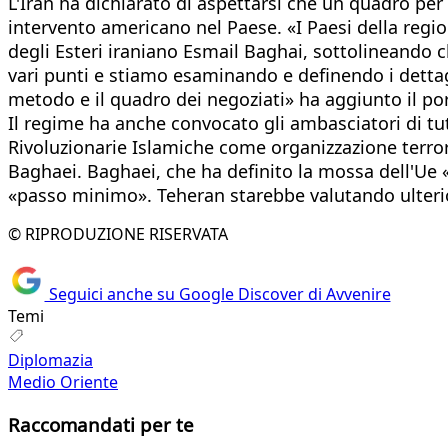
L'Iran ha dichiarato di aspettarsi che un quadro per 
intervento americano nel Paese. «I Paesi della reg
degli Esteri iraniano Esmail Baghai, sottolineando c
vari punti e stiamo esaminando e definendo i dettagl
metodo e il quadro dei negoziati» ha aggiunto il po
Il regime ha anche convocato gli ambasciatori di tu
Rivoluzionarie Islamiche come organizzazione terrori
Baghaei. Baghaei, che ha definito la mossa dell'Ue 
«passo minimo». Teheran starebbe valutando ulterio
© RIPRODUZIONE RISERVATA
Seguici anche su Google Discover di Avvenire
Temi
Diplomazia
Medio Oriente
Raccomandati per te