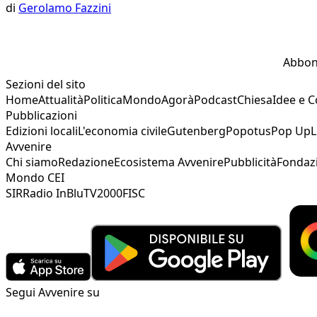
di
Gerolamo Fazzini
Abbon
Sezioni del sito
Home
Attualità
Politica
Mondo
Agorà
Podcast
Chiesa
Idee e 
Pubblicazioni
Edizioni locali
L'economia civile
Gutenberg
Popotus
Pop Up
L
Avvenire
Chi siamo
Redazione
Ecosistema Avvenire
Pubblicità
Fondaz
Mondo CEI
SIR
Radio InBlu
TV2000
FISC
Segui Avvenire su