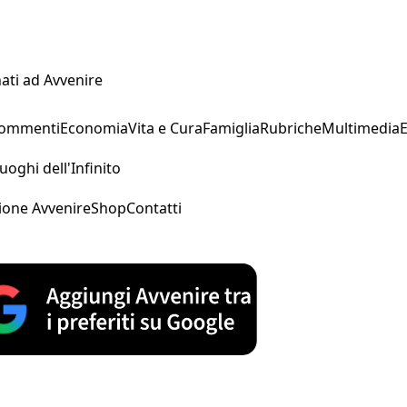
ati ad Avvenire
Commenti
Economia
Vita e Cura
Famiglia
Rubriche
Multimedia
uoghi dell'Infinito
ione Avvenire
Shop
Contatti