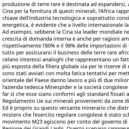
produzione di terre rare è destinata ad espandersi, 
Cina per la fornitura di questi minerali, l’Africa rappr
chiave dell’industria tecnologica e soprattutto cons
energetica, è evidente che a livello internazionale la
Ad esempio, sebbene la Cina sia leader mondiale nel 
crescita di domanda interna e anche per ragioni am
rispettivamente l’80% e il 98% delle importazioni di
tutto per assicurarsi il business delle terre rare afr
celano interessi analoghi che rappresentano un fatt
più esposta della filiera globale sia per le riserve 
sono stati avviati con molta fatica tentativi per mett
orientale del Paese danno lavoro a più di due milion
l’azienda tedesca Minespider e la società congolese 
far sì che esse siano conformi agli standard fissati a 
Regolamento Ue sui minerali provenienti da zone di 
Ed è proprio su questo versante minerario che dietro 
mistero che l’esercito regolare congolese è stato schi
movimento M23 agiscono per conto del governo di Kig
Regione dei Grandi Laghi. Questo scenario rappresent