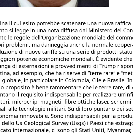
 Cina il cui esito potrebbe scatenare una nuova raffic
nto si legge in una nota diffusa dal Ministero del C
mente le regole dell'Organizzazione mondiale del comm
opri problemi, ma danneggia anche la normale cooper
duzione di nuove tariffe su una serie di prodotti statu
 maggiori potenze economiche mondiali. È evidente che
alanga di esternazioni e provvedimenti di Trump rispo
tina, ad esempio, che ha riserve di “terre rare” e “met
erta globale, in particolare in Colombia, Cile e Brasile
to proposito è bene rammentare che le terre rare, d
ano il requisito indispensabile per realizzare un’infi
ori, microchip, magneti, fibre ottiche laser, schermi 
li alle tecnologie militari. Su di loro puntano dei se
nomia rinnovabile. Sono indispensabili per la produzi
 dello Us Geological Survey (Usgs) i Paesi che estragg
 internazionale, ci sono gli Stati Uniti, Myanmar, l’