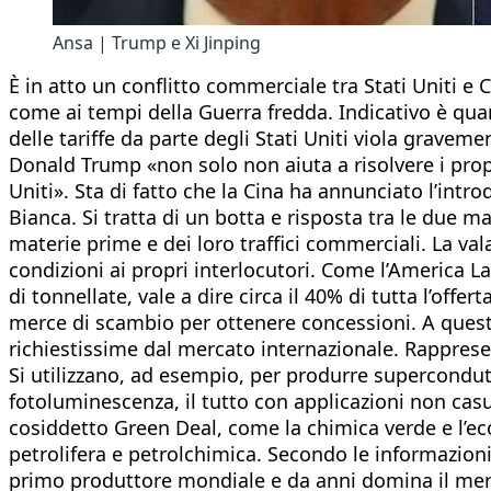
Ansa | Trump e Xi Jinping
È in atto un conflitto commerciale tra Stati Uniti e
come ai tempi della Guerra fredda. Indicativo è qua
delle tariffe da parte degli Stati Uniti viola grave
Donald Trump «non solo non aiuta a risolvere i pr
Uniti». Sta di fatto che la Cina ha annunciato l’intro
Bianca. Si tratta di un botta e risposta tra le due
materie prime e dei loro traffici commerciali. La v
condizioni ai propri interlocutori. Come l’America La
di tonnellate, vale a dire circa il 40% di tutta l’off
merce di scambio per ottenere concessioni. A ques
richiestissime dal mercato internazionale. Rappresent
Si utilizzano, ad esempio, per produrre supercondutt
fotoluminescenza, il tutto con applicazioni non casua
cosiddetto Green Deal, come la chimica verde e l’eco
petrolifera e petrolchimica. Secondo le informazioni
primo produttore mondiale e da anni domina il mercato