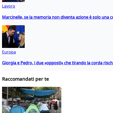
Lavoro
Marcinelle, se la memoria non diventa azione è solo una 
Europa
Giorgia e Pedro, i due «opposti» che tirando la corda risc
Raccomandati per te