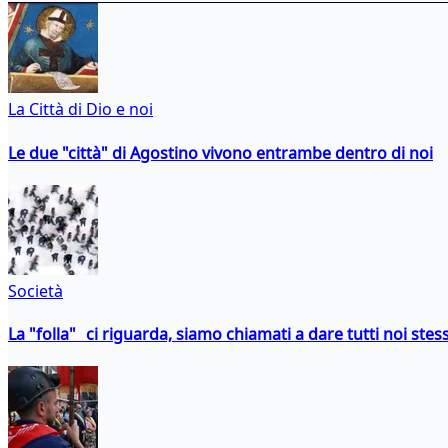
La Città di Dio e noi
Le due "città" di Agostino vivono entrambe dentro di noi
Società
La "folla" ci riguarda, siamo chiamati a dare tutti noi stess