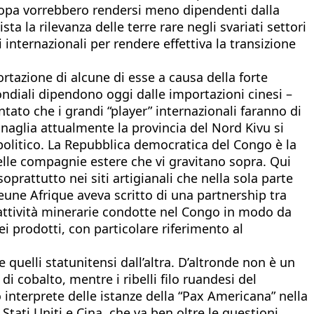
Europa vorrebbero rendersi meno dipendenti dalla
sta la rilevanza delle terre rare negli svariati settori
nternazionali per rendere effettiva la transizione
rtazione di alcune di esse a causa della forte
diali dipendono oggi dalle importazioni cinesi –
ato che i grandi “player” internazionali faranno di
tanaglia attualmente la provincia del Nord Kivu si
politico. La Repubblica democratica del Congo è la
 delle compagnie estere che vi gravitano sopra. Qui
oprattutto nei siti artigianali che nella sola parte
eune Afrique aveva scritto di una partnership tra
e attività minerarie condotte nel Congo in modo da
dei prodotti, con particolare riferimento al
 quelli statunitensi dall’altra. D’altronde non è un
i cobalto, mentre i ribelli filo ruandesi del
interprete delle istanze della “Pax Americana” nella
tati Uniti e Cina, che va ben oltre le questioni