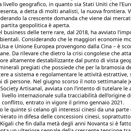
a livello geografico, in quanto sia Stati Uniti che l’
esenta, a detta di molti analisti, la nuova frontiera. Vi
iderando la crescente domanda che viene dai mercati i
 partita geopolitica è aperta.
business delle terre rare, dal 2018, ha avviato l’impo
bientali. Considerando che le maggiori economie mon
 Usa e Unione Europea provengono dalla Cina – è scont
icane. Da rilevare che dietro la crisi congolese che at
ore altamente destabilizzante dal punto di vista geo
di minerali pregiati che possiede che per la bramosia
ere a sistema e regolamentare le attività estrattive, s
i di persone. Nel giugno scorso il noto settimanale J
Society Artisanal, avviata con l’intento di tutelare l
livello internazionale sulla tracciabilità dell’origine 
conflitto, entrato in vigore il primo gennaio 2021.
le quinte si celano gli interessi cinesi da una parte e
erato in difesa delle concessioni cinesi, soprattutto d
ali che fin dalla metà degli anni Novanta si è fatto 
a un ulteriore segnale della crescente tensione tra S