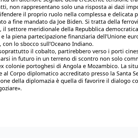
fatti, non rappresentano solo una risposta ai dazi i
fendere il proprio ruolo nella complessa e delicata p
ato a fine mandato da Joe Biden. Si tratta della ferrov
il settore meridionale della Repubblica democratica 
 e la piena partecipazione finanziaria dell’Unione eur
a, con lo sbocco sull’Oceano Indiano.
oprattutto il cobalto, partirebbero verso i porti cin
marsi in futuro in un terreno di scontro non solo com
ex colonie portoghesi di Angola e Mozambico. La sit
e al Corpo diplomatico accreditato presso la Santa Se
e della diplomazia è quella di favorire il dialogo con
goziare».