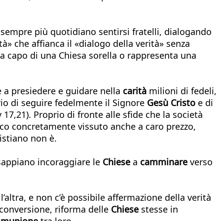
empre più quotidiano sentirsi fratelli, dialogando
tà» che affianca il «dialogo della verità» senza
 a capo di una Chiesa sorella o rappresenta una
e a presiedere e guidare nella
carità
milioni di fedeli,
erio di seguire fedelmente il Signore
Gesù Cristo
e di
7,21). Proprio di fronte alle sfide che la società
roco concretamente vissuto anche a caro prezzo,
istiano non è.
sappiano incoraggiare le
Chiese
a
camminare
verso
 l’altra, e non c’è possibile affermazione della verità
 conversione, riforma delle
Chiese
stesse in
omunione
tra loro.