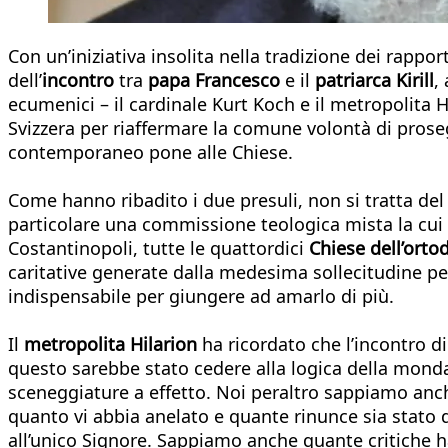
Con un’iniziativa insolita nella tradizione dei rapp
dell’
incontro
tra
papa Francesco
e il
patriarca Kirill
,
ecumenici – il cardinale Kurt Koch e il metropolita H
Svizzera per riaffermare la comune volontà di prose
contemporaneo pone alle Chiese.
Come hanno ribadito i due presuli, non si tratta de
particolare una commissione teologica mista la cui
Costantinopoli, tutte le quattordici
Chiese dell’orto
caritative generate dalla medesima sollecitudine per 
indispensabile per giungere ad amarlo di più.
Il
metropolita Hilarion
ha ricordato che l’incontro d
questo sarebbe stato cedere alla logica della mondanit
sceneggiature a effetto. Noi peraltro sappiamo anc
quanto vi abbia anelato e quante rinunce sia stato d
all’unico Signore. Sappiamo anche quante critiche h