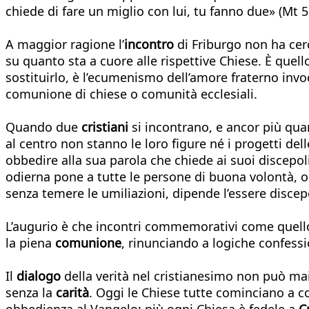
chiede di fare un miglio con lui, tu fanno due» (Mt 5
A maggior ragione l’
incontro
di Friburgo non ha cer
su quanto sta a cuore alle rispettive Chiese. È quello
sostituirlo, è l’ecumenismo dell’amore fraterno inv
comunione di chiese o comunità ecclesiali.
Quando due
cristiani
si incontrano, e ancor più qu
al centro non stanno le loro figure né i progetti dell
obbedire alla sua parola che chiede ai suoi discepoli
odierna pone a tutte le persone di buona volontà, o
senza temere le umiliazioni, dipende l’essere discep
L’augurio è che incontri commemorativi come quello
la piena
comunione
, rinunciando a logiche confessi
Il
dialogo
della verità nel cristianesimo non può ma
senza la
carità
. Oggi le Chiese tutte cominciano a c
obbedienza al Vangelo: più ogni Chiesa è fedele a
Cr