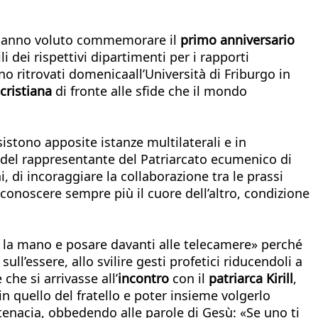
ede hanno voluto commemorare il
primo anniversario
i dei rispettivi dipartimenti per i rapporti
no ritrovati domenicaall’Università di Friburgo in
 cristiana
di fronte alle sfide che il mondo
istono apposite istanze multilaterali e in
 del rappresentante del Patriarcato ecumenico di
ni, di incoraggiare la collaborazione tra le prassi
i conoscere sempre più il cuore dell’altro, condizione
i la mano e posare davanti alle telecamere» perché
ll’essere, allo svilire gesti profetici riducendoli a
 che si arrivasse all’
incontro
con il
patriarca Kirill
,
n quello del fratello e poter insieme volgerlo
tenacia, obbedendo alle parole di Gesù: «Se uno ti