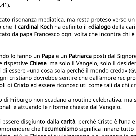
,41).
cato risonanza mediatica, ma resta proteso verso un s
 che il
cardinal Koch
ha definito il «
dialogo
della cari
ocato da papa Francesco ogni volta che incontra chi è
ando lo fanno un
Papa
e un
Patriarca
posti dal Signor
e rispettive
Chiese
, ma solo il Vangelo, solo il desid
 di essere «una cosa sola perché il mondo creda» (Gv 1
gni cristiano dovrebbe sentire che dall’amore recip
oli di
Cristo
ed essere riconosciuti come tali da chi cr
 di Friburgo non scadano a routine celebrativa, ma 
onali e attuando le riforme chieste dal Vangelo.
i essere disgiunto dalla
carità
, perché Cristo è l’una e
omprendere che l’
ecumenismo
significa innanzitutto
isto
, più le Chiese si avvicineranno e si saranno in
c