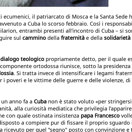
orti ecumenici, il patriarcato di Mosca e la Santa S
 avvenuto a Cuba lo scorso febbraio. Così i responsabil
ilarion, entrambi presenti all’incontro di Cuba – si so
guire sul
cammino
della
fraternità
e della
solidarietà
l
dialogo teologico
propriamente detto, per il quale es
 componente ortodossa riunisce, sotto la presidenza
dossia
. Si tratta invece di intensificare i legami frater
i poveri e le vittime delle guerre e delle violenze, d
i un anno fa a
Cuba
non è stato voluto «per stringers
à, alla curiosità mediatica che privilegia l’apparire su
he con quale ostinata insistenza
papa Francesco
volle
isposto a compiere pur di fissare il proprio sguardo i
a ricevuto per quel "segno" posto con convinzione e 