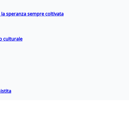
e la speranza sempre coltivata
o culturale
istita