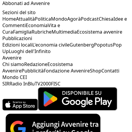
Abbonati ad Avvenire
Sezioni del sito
Home
Attualità
Politica
Mondo
Agorà
Podcast
Chiesa
Idee e
Commenti
Economia
Vita e
Cura
Famiglia
Rubriche
Multimedia
Ecosistema avvenire
Pubblicazioni
Edizioni locali
L'economia civile
Gutenberg
Popotus
Pop
Up
Luoghi dell'Infinito
Avvenire
Chi siamo
Redazione
Ecosistema
Avvenire
Pubblicità
Fondazione Avvenire
Shop
Contatti
Mondo CEI
SIR
Radio InBlu
TV2000
FISC