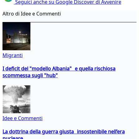
Seguici anche su Google Discover di Avvenire
Altro di Idee e Commenti
Migranti
I deficit del "modello Albania" e quella rischiosa
scommessa sugli "hub"
Idee e Commenti
La dottrina della guerra giusta insostenibile nell’era
nucleare