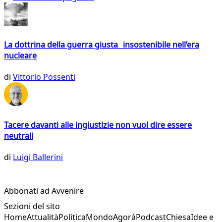
La dottrina della guerra giusta insostenibile nell’era
nucleare
di
Vittorio Possenti
Tacere davanti alle ingiustizie non vuol dire essere
neutrali
di
Luigi Ballerini
Abbonati ad Avvenire
Sezioni del sito
Home
Attualità
Politica
Mondo
Agorà
Podcast
Chiesa
Idee e