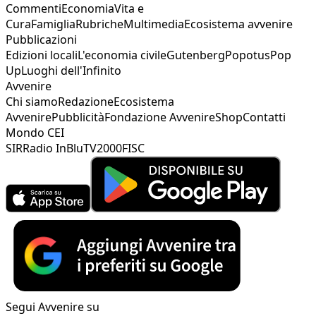
Commenti
Economia
Vita e
Cura
Famiglia
Rubriche
Multimedia
Ecosistema avvenire
Pubblicazioni
Edizioni locali
L'economia civile
Gutenberg
Popotus
Pop
Up
Luoghi dell'Infinito
Avvenire
Chi siamo
Redazione
Ecosistema
Avvenire
Pubblicità
Fondazione Avvenire
Shop
Contatti
Mondo CEI
SIR
Radio InBlu
TV2000
FISC
Segui Avvenire su