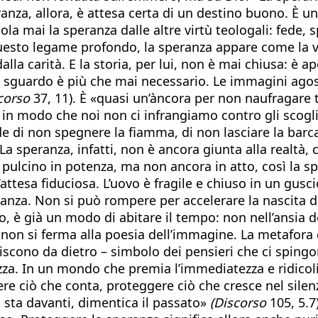
peranza, allora, è attesa certa di un destino buono. È
ola mai la speranza dalle altre virtù teologali: fede, 
 questo legame profondo, la speranza appare come la 
lla carità. E la storia, per lui, non è mai chiusa: è ap
o sguardo è più che mai necessario. Le immagini agos
corso
37, 11). È «quasi un’àncora per non naufragare 
a in modo che noi non ci infrangiamo contro gli scogli
e di non spegnere la fiamma, di non lasciare la barca
a speranza, infatti, non è ancora giunta alla realtà,
l pulcino in potenza, ma non ancora in atto, così la 
’attesa fiduciosa. L’uovo è fragile e chiuso in un gusc
ranza. Non si può rompere per accelerare la nascita d
, è già un modo di abitare il tempo: non nell’ansia d
o non si ferma alla poesia dell’immagine. La metafor
riscono da dietro – simbolo dei pensieri che ci spingo
ezza. In un mondo che premia l’immediatezza e ridicoli
e ciò che conta, proteggere ciò che cresce nel silenz
 sta davanti, dimentica il passato»
(Discorso
105, 5.7