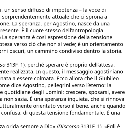
li, un senso diffuso di impotenza – la voce di
za sorprendentemente attuale che ci sprona a
eone. La speranza, per Agostino, nasce da una
esente. È il cuore stesso dell’antropologia
1) La speranza è così espressione della tensione
protesa verso ciò che non si vede; è un orientamento
orni oscuri, un cammino condiviso dentro la storia.
rso
313F, 1), perché sperare è proprio dell’attesa.
te realizzata. In questo, il messaggio agostiniano
ata a essere colmata. Ecco allora che il Giubileo
e dice Agostino, pellegrini verso l’eterno: la
e quotidiane degli uomini: crescere, sposarsi, avere
a non sazia. È una speranza inquieta, che si rinnova
rutturalmente orientato verso il bene, anche quando
o confusa, di questa tensione fondamentale. È una
anza grida sempre a Dio»
(Discorso
3131F, 1). «Egli è