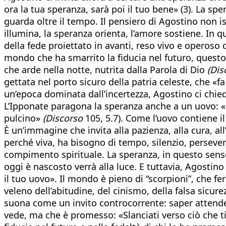
ora la tua speranza, sarà poi il tuo bene» (3). La s
guarda oltre il tempo. Il pensiero di Agostino non is
illumina, la speranza orienta, l’amore sostiene. In
della fede proiettato in avanti, reso vivo e operoso da
mondo che ha smarrito la fiducia nel futuro, quest
che arde nella notte, nutrita dalla Parola di Dio
(Dis
gettata nel porto sicuro della patria celeste, che «f
un’epoca dominata dall’incertezza, Agostino ci chied
L’Ipponate paragona la speranza anche a un uovo: «L
pulcino»
(Discorso
105, 5.7). Come l’uovo contiene i
È un’immagine che invita alla pazienza, alla cura, all
perché viva, ha bisogno di tempo, silenzio, perseve
compimento spirituale. La speranza, in questo senso
oggi è nascosto verrà alla luce. E tuttavia, Agostin
il tuo uovo». Il mondo è pieno di “scorpioni”, che fe
veleno dell’abitudine, del cinismo, della falsa sicur
suona come un invito controcorrente: saper attender
vede, ma che è promesso: «Slanciati verso ciò che ti