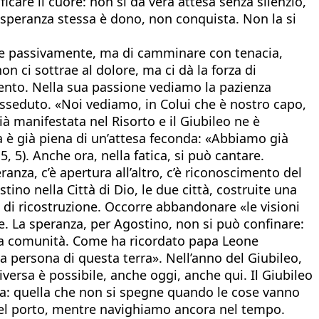
icare il cuore: non si dà vera attesa senza silenzio,
a speranza stessa è dono, non conquista. Non la si
ere passivamente, ma di camminare con tenacia,
n ci sottrae al dolore, ma ci dà la forza di
imento. Nella sua passione vediamo la pazienza
posseduto. «Noi vediamo, in Colui che è nostro capo,
già manifestata nel Risorto e il Giubileo ne è
ta è già piena di un’attesa feconda: «Abbiamo già
5, 5). Anche ora, nella fatica, si può cantare.
nza, c’è apertura all’altro, c’è riconoscimento del
no nella Città di Dio, le due città, costruite una
zi di ricostruzione. Occorre abbandonare «le visioni
e. La speranza, per Agostino, non si può confinare:
à una comunità. Come ha ricordato papa Leone
a persona di questa terra». Nell’anno del Giubileo,
rsa è possibile, anche oggi, anche qui. Il Giubileo
na: quella che non si spegne quando le cose vanno
 nel porto, mentre navighiamo ancora nel tempo.