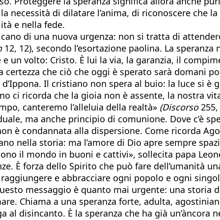
so. Proteggere la speranza significa allora anche purif
a necessità di dilatare l’anima, di riconoscere che l
ità e nella fede.
ricano di una nuova urgenza: non si tratta di attend
m
12, 12), secondo l’esortazione paolina. La speranza no
e un volto: Cristo. È lui la via, la garanzia, il comp
, la certezza che ciò che oggi è sperato sarà domani 
 d’Ippona. Il cristiano non spera al buio: la luce si è 
no ci ricorda che la gioia non è assente, la nostra vi
empo, canteremo l’alleluia della realtà»
(Discorso
255, 
duale, ma anche principio di comunione. Dove c’è spera
non è condannata alla dispersione. Come ricorda Agosti
ecciano nella storia: ma l’amore di Dio apre sempre spa
dono il mondo in buoni e cattivi», sollecita papa Leon
eanze. È forza dello Spirito che può fare dell’umanit
di raggiungere e abbracciare ogni popolo e ogni singol
esto messaggio è quanto mai urgente: una storia dive
mare. Chiama a una speranza forte, adulta, agostinia
ega al disincanto. È la speranza che ha già un’àncora