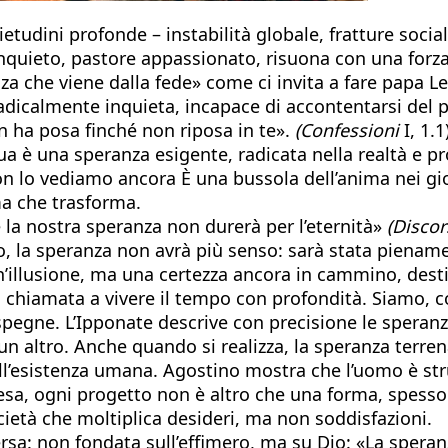
etudini profonde – instabilità globale, fratture socia
inquieto, pastore appassionato, risuona con una for
za che viene dalla fede» come ci invita a fare papa L
dicalmente inquieta, incapace di accontentarsi del pr
non ha posa finché non riposa in te».
(Confessioni
I, 1.
 sua è una speranza esigente, radicata nella realtà e 
non lo vediamo ancora È una bussola dell’anima nei gi
a che trasforma.
la nostra speranza non durerà per l’eternità»
(Disco
la speranza non avrà più senso: sarà stata pienamen
’illusione, ma una certezza ancora in cammino, destin
chiamata a vivere il tempo con profondità. Siamo, com
pegne. L’Ipponate descrive con precisione le speranz
un altro. Anche quando si realizza, la speranza terren
ell’esistenza umana. Agostino mostra che l’uomo è st
tesa, ogni progetto non è altro che una forma, spess
cietà che moltiplica desideri, ma non soddisfazioni.
versa: non fondata sull’effimero, ma su Dio: «La sper