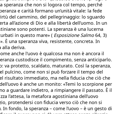
 una speranza che non si logora col tempo, perché
speranza e carità formano un’unità vitale: la fede
virtù del cammino, del pellegrinaggio: lo sguardo
erta all’azione di Dio e alla libertà dell’uomo. In un
tiniane sono potenti. La speranza è una lucerna
turbati in questo mare» (
Esposizione Salmo
64, 3)
». È una speranza viva, resistente, concreta. In
 alla deriva.
 come anche l'uovo è qualcosa ma non è ancora il
speranza custodisce il compimento, senza anticiparlo.
io: va protetto, scaldato, maturato. Così la speranza,
el pulcino, come non si può forzare il tempo del
el risultato immediato, ma nella fiducia che ciò che
a dell’uovo è anche un monito: «Temi lo scorpione per
no a guardare indietro, a rimpiangere il passato. È il
zza l’attesa, la metafora agostiniana dell’uovo
io, protendersi con fiducia verso ciò che non si
). In fondo, la speranza – come l’uovo – è un gesto di