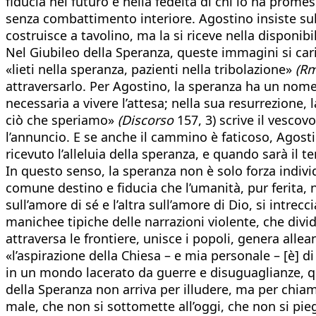
fiducia nel futuro e nella fedeltà di chi lo ha promes
senza combattimento interiore. Agostino insiste sull
costruisce a tavolino, ma la si riceve nella disponibil
Nel Giubileo della Speranza, queste immagini si ca
«lieti nella speranza, pazienti nella tribolazione»
(R
attraversarlo. Per Agostino, la speranza ha un nome 
necessaria a vivere l’attesa; nella sua resurrezione
ciò che speriamo»
(Discorso
157, 3) scrive il vescovo
l’annuncio. E se anche il cammino è faticoso, Agosti
ricevuto l’alleluia della speranza, e quando sarà il t
In questo senso, la speranza non è solo forza indivi
comune destino e fiducia che l’umanità, pur ferita, 
sull’amore di sé e l’altra sull’amore di Dio, si intr
manichee tipiche delle narrazioni violente, che divi
attraversa le frontiere, unisce i popoli, genera all
«l’aspirazione della Chiesa – e mia personale – [è] 
in un mondo lacerato da guerre e disuguaglianze, qu
della Speranza non arriva per illudere, ma per chia
male, che non si sottomette all’oggi, che non si pi