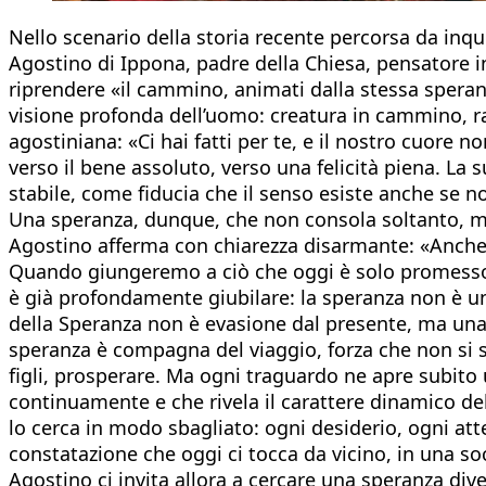
Nello scenario della storia recente percorsa da inqui
Agostino di Ippona, padre della Chiesa, pensatore 
riprendere «il cammino, animati dalla stessa speran
visione profonda dell’uomo: creatura in cammino, ra
agostiniana: «Ci hai fatti per te, e il nostro cuore 
verso il bene assoluto, verso una felicità piena. La
stabile, come fiducia che il senso esiste anche se 
Una speranza, dunque, che non consola soltanto, m
Agostino afferma con chiarezza disarmante: «Anche 
Quando giungeremo a ciò che oggi è solo promesso, 
è già profondamente giubilare: la speranza non è un
della Speranza non è evasione dal presente, ma una 
speranza è compagna del viaggio, forza che non si s
figli, prosperare. Ma ogni traguardo ne apre subito 
continuamente e che rivela il carattere dinamico d
lo cerca in modo sbagliato: ogni desiderio, ogni at
constatazione che oggi ci tocca da vicino, in una so
Agostino ci invita allora a cercare una speranza di