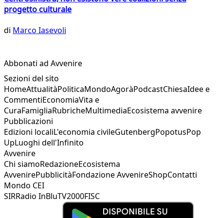
progetto culturale
di
Marco Iasevoli
Abbonati ad Avvenire
Sezioni del sito
Home
Attualità
Politica
Mondo
Agorà
Podcast
Chiesa
Idee e
Commenti
Economia
Vita e
Cura
Famiglia
Rubriche
Multimedia
Ecosistema avvenire
Pubblicazioni
Edizioni locali
L'economia civile
Gutenberg
Popotus
Pop
Up
Luoghi dell'Infinito
Avvenire
Chi siamo
Redazione
Ecosistema
Avvenire
Pubblicità
Fondazione Avvenire
Shop
Contatti
Mondo CEI
SIR
Radio InBlu
TV2000
FISC