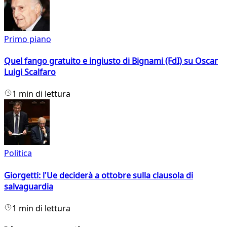
Primo piano
Quel fango gratuito e ingiusto di Bignami (FdI) su Oscar
Luigi Scalfaro
1 min di lettura
Politica
Giorgetti: l'Ue deciderà a ottobre sulla clausola di
salvaguardia
1 min di lettura