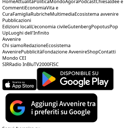
Home
Attualità
Politica
Mondo
Agorà
Podcast
Chiesa
Idee e
Commenti
Economia
Vita e
Cura
Famiglia
Rubriche
Multimedia
Ecosistema avvenire
Pubblicazioni
Edizioni locali
L'economia civile
Gutenberg
Popotus
Pop
Up
Luoghi dell'Infinito
Avvenire
Chi siamo
Redazione
Ecosistema
Avvenire
Pubblicità
Fondazione Avvenire
Shop
Contatti
Mondo CEI
SIR
Radio InBlu
TV2000
FISC