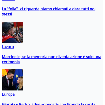
La "folla" ci riguarda, siamo chiamati a dare tutti noi
stessi
Lavoro
Marcinelle, se la memoria non diventa azione è solo una
cerimonia
Europa
Giorgia e Pedro, i due «opposti» che tirando la corda