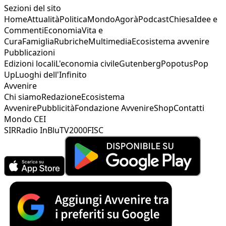
Sezioni del sito
Home
Attualità
Politica
Mondo
Agorà
Podcast
Chiesa
Idee e
Commenti
Economia
Vita e
Cura
Famiglia
Rubriche
Multimedia
Ecosistema avvenire
Pubblicazioni
Edizioni locali
L'economia civile
Gutenberg
Popotus
Pop
Up
Luoghi dell'Infinito
Avvenire
Chi siamo
Redazione
Ecosistema
Avvenire
Pubblicità
Fondazione Avvenire
Shop
Contatti
Mondo CEI
SIR
Radio InBlu
TV2000
FISC