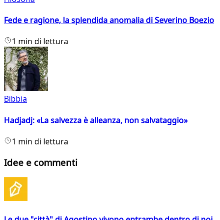
Fede e ragione, la splendida anomalia di Severino Boezio
1 min di lettura
Bibbia
Hadjadj: «La salvezza è alleanza, non salvataggio»
1 min di lettura
Idee e commenti
Le due "città" di Agostino vivono entrambe dentro di noi