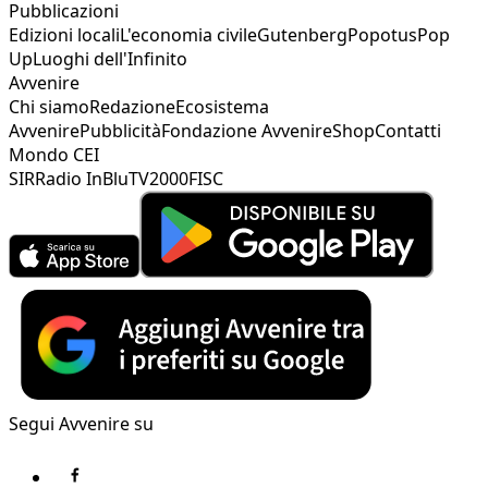
Pubblicazioni
Edizioni locali
L'economia civile
Gutenberg
Popotus
Pop
Up
Luoghi dell'Infinito
Avvenire
Chi siamo
Redazione
Ecosistema
Avvenire
Pubblicità
Fondazione Avvenire
Shop
Contatti
Mondo CEI
SIR
Radio InBlu
TV2000
FISC
Segui Avvenire su