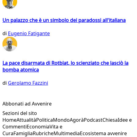
Un palazzo che è un simbolo dei paradossi all'italiana
di
Eugenio Fatigante
La pace disarmata di Rotblat, lo scienziato che lasciò la
bomba atomica
di
Gerolamo Fazzini
Abbonati ad Avvenire
Sezioni del sito
Home
Attualità
Politica
Mondo
Agorà
Podcast
Chiesa
Idee e
Commenti
Economia
Vita e
Cura
Famiglia
Rubriche
Multimedia
Ecosistema avvenire