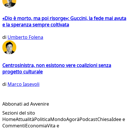
«Dio è morto, ma poi risorge»: Guccini, la fede mai avuta
e la speranza sempre coltivata
di
Umberto Folena
Centrosinistra, non esistono vere coalizioni senza
progetto culturale
di
Marco Iasevoli
Abbonati ad Avvenire
Sezioni del sito
Home
Attualità
Politica
Mondo
Agorà
Podcast
Chiesa
Idee e
Commenti
Economia
Vita e