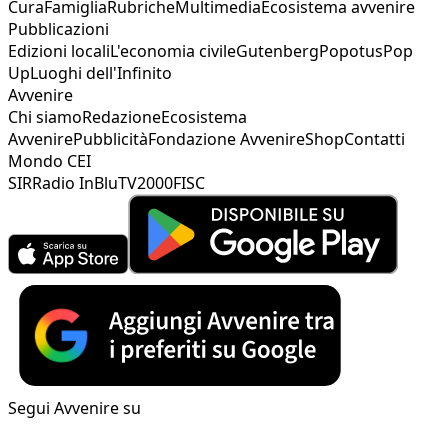
Cura
Famiglia
Rubriche
Multimedia
Ecosistema avvenire
Pubblicazioni
Edizioni locali
L'economia civile
Gutenberg
Popotus
Pop
Up
Luoghi dell'Infinito
Avvenire
Chi siamo
Redazione
Ecosistema
Avvenire
Pubblicità
Fondazione Avvenire
Shop
Contatti
Mondo CEI
SIR
Radio InBlu
TV2000
FISC
Segui Avvenire su