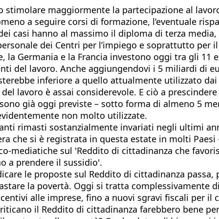
o stimolare maggiormente la partecipazione al lavoro
omeno a seguire corsi di formazione, l’eventuale rispa
% dei casi hanno al massimo il diploma di terza media
rsonale dei Centri per l’impiego e soprattutto per il
la Germania e la Francia investono oggi tra gli 11 e i 1
ulenti del lavoro. Anche aggiungendovi i 5 miliardi di
resterebbe inferiore a quello attualmente utilizzato da
 del lavoro è assai considerevole. E ciò a prescindere
, sono già oggi previste – sotto forma di almeno 5 me
evidentemente non molto utilizzate.
anti rimasti sostanzialmente invariati negli ultimi anni
 che si è registrata in questa estate in molti Paesi 
co-mediatiche sul 'Reddito di cittadinanza che favorisc
o a prendere il sussidio'.
dicare le proposte sul Reddito di cittadinanza passa, 
astare la povertà. Oggi si tratta complessivamente di
entivi alle imprese, fino a nuovi sgravi fiscali per il c
a criticano il Reddito di cittadinanza farebbero bene 