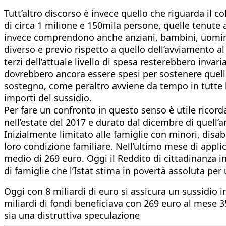
Tutt’altro discorso è invece quello che riguarda il c
di circa 1 milione e 150mila persone, quelle tenute a 
invece comprendono anche anziani, bambini, uomini e
diverso e previo rispetto a quello dell’avviamento al
terzi dell’attuale livello di spesa resterebbero invar
dovrebbero ancora essere spesi per sostenere quella
sostegno, come peraltro avviene da tempo in tutte le
importi del sussidio.
Per fare un confronto in questo senso è utile ricorda
nell’estate del 2017 e durato dal dicembre di quell’
Inizialmente limitato alle famiglie con minori, disabil
loro condizione familiare. Nell’ultimo mese di appli
medio di 269 euro. Oggi il Reddito di cittadinanza in
di famiglie che l’Istat stima in povertà assoluta pe
Oggi con 8 miliardi di euro si assicura un sussidio in
miliardi di fondi beneficiava con 269 euro al mese 3
sia una distruttiva speculazione