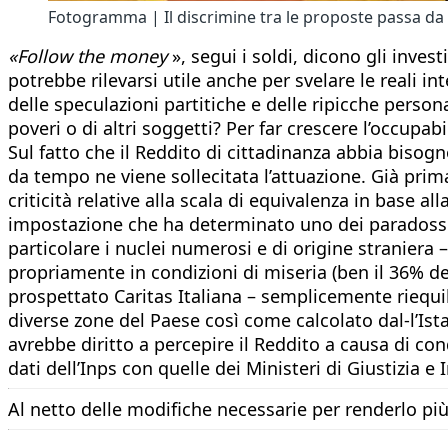
Fotogramma | Il discrimine tra le proposte passa da 
«Follow the money
», segui i soldi, dicono gli inves
potrebbe rilevarsi utile anche per svelare le reali in
delle speculazioni partitiche e delle ripicche persona
poveri o di altri soggetti? Per far crescere l’occupab
Sul fatto che il Reddito di cittadinanza abbia biso
da tempo ne viene sollecitata l’attuazione. Già pri
criticità relative alla scala di equivalenza in base all
impostazione che ha determinato uno dei paradossi pi
particolare i nuclei numerosi e di origine straniera 
propriamente in condizioni di miseria (ben il 36% de
prospettato Caritas Italiana – semplicemente riequilib
diverse zone del Paese così come calcolato dal-l’Ist
avrebbe diritto a percepire il Reddito a causa di co
dati dell’Inps con quelle dei Ministeri di Giustizia 
Al netto delle modifiche necessarie per renderlo più