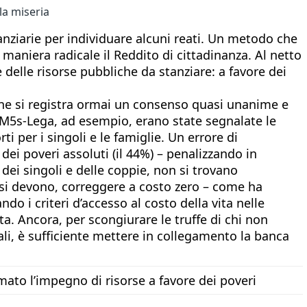
la miseria
nanziarie per individuare alcuni reati. Un metodo che
n maniera radicale il Reddito di cittadinanza. Al netto
e delle risorse pubbliche da stanziare: a favore dei
ione si registra ormai un consenso quasi unanime e
o M5s-Lega, ad esempio, erano state segnalate le
rti per i singoli e le famiglie. Un errore di
ei poveri assoluti (il 44%) – penalizzando in
 dei singoli e delle coppie, non si trovano
i si devono, correggere a costo zero – come ha
do i criteri d’accesso al costo della vita nelle
ta. Ancora, per scongiurare le truffe di chi non
li, è sufficiente mettere in collegamento la banca
mato l’impegno di risorse a favore dei poveri