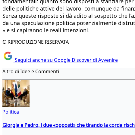
fondamentali: quanto sono disposti a stanziare per 
delle politiche attive del lavoro, comunque da finan
Senza queste risposte si dà adito al sospetto che l’a
da una speculazione politica potenzialmente distrutt
» e si capiranno le reali intenzioni.
© RIPRODUZIONE RISERVATA
Seguici anche su Google Discover di Avvenire
Altro di Idee e Commenti
Politica
Giorgia e Pedro, i due «opposti» che tirando la corda risc