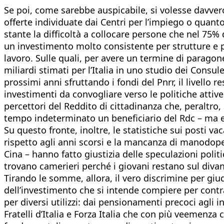
Se poi, come sarebbe auspicabile, si volesse davver
offerte individuate dai Centri per l’impiego o quant
stante la difficoltà a collocare persone che nel 75
un investimento molto consistente per strutture e pe
lavoro. Sulle quali, per avere un termine di paragone, 
miliardi stimati per l’Italia in uno studio dei Cons
prossimi anni sfruttando i fondi del Pnrr, il livello 
investimenti da convogliare verso le politiche attive
percettori del Reddito di cittadinanza che, peraltro
tempo indeterminato un beneficiario del Rdc – ma 
Su questo fronte, inoltre, le statistiche sui posti vac
rispetto agli anni scorsi e la mancanza di manodopera
Cina – hanno fatto giustizia delle speculazioni politi
trovano camerieri perché i giovani restano sul divan
Tirando le somme, allora, il vero discrimine per giu
dell’investimento che si intende compiere per contr
per diversi utilizzi: dai pensionamenti precoci agli inc
Fratelli d’Italia e Forza Italia che con più veemenz