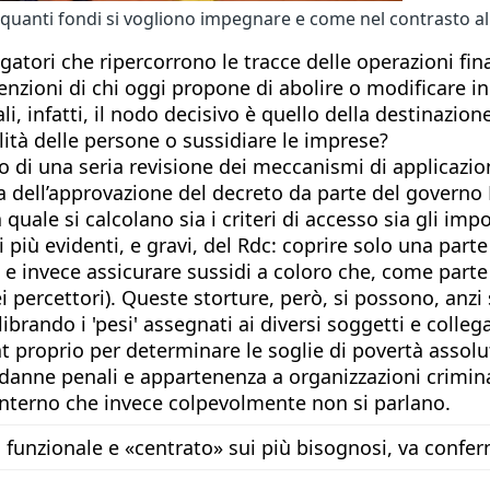
quanti fondi si vogliono impegnare e come nel contrasto al
tigatori che ripercorrono le tracce delle operazioni fi
tenzioni di chi oggi propone di abolire o modificare i
li, infatti, il nodo decisivo è quello della destinazion
ilità delle persone o sussidiare le imprese?
gno di una seria revisione dei meccanismi di applicaz
ma dell’approvazione del decreto da parte del govern
a quale si calcolano sia i criteri di accesso sia gli impo
ù evidenti, e gravi, del Rdc: coprire solo una parte d
– e invece assicurare sussidi a coloro che, come parte
i percettori). Queste storture, però, si possono, anz
rando i 'pesi' assegnati ai diversi soggetti e collegan
at proprio per determinare le soglie di povertà assolu
ndanne penali e appartenenza a organizzazioni crimina
e Interno che invece colpevolmente non si parlano.
 funzionale e «centrato» sui più bisognosi, va confer