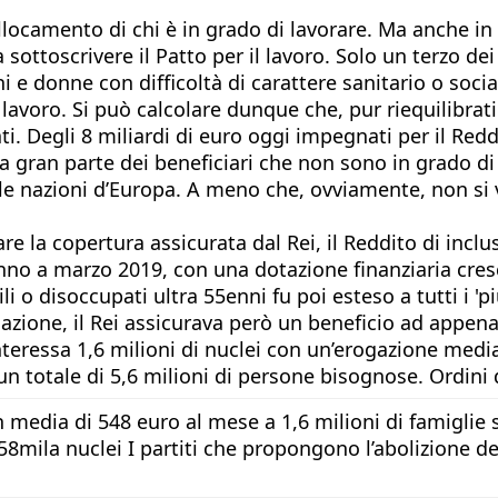
ollocamento di chi è in grado di lavorare. Ma anche in
sottoscrivere il Patto per il lavoro. Solo un terzo dei
 donne con difficoltà di carattere sanitario o social
 lavoro. Si può calcolare dunque che, pur riequilibrat
iati. Degli 8 miliardi di euro oggi impegnati per il Re
 gran parte dei beneficiari che non sono in grado di
 nazioni d’Europa. A meno che, ovviamente, non si vog
re la copertura assicurata dal Rei, il Reddito di incl
anno a marzo 2019, con una dotazione finanziaria cresc
i o disoccupati ultra 55enni fu poi esteso a tutti i 'pi
cazione, il Rei assicurava però un beneficio ad appen
teressa 1,6 milioni di nuclei con un’erogazione media 
r un totale di 5,6 milioni di persone bisognose. Ordin
 media di 548 euro al mese a 1,6 milioni di famiglie su
58mila nuclei I partiti che propongono l’abolizione d