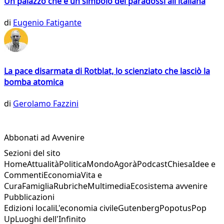
Un palazzo che è un simbolo dei paradossi all'italiana
di
Eugenio Fatigante
La pace disarmata di Rotblat, lo scienziato che lasciò la
bomba atomica
di
Gerolamo Fazzini
Abbonati ad Avvenire
Sezioni del sito
Home
Attualità
Politica
Mondo
Agorà
Podcast
Chiesa
Idee e
Commenti
Economia
Vita e
Cura
Famiglia
Rubriche
Multimedia
Ecosistema avvenire
Pubblicazioni
Edizioni locali
L'economia civile
Gutenberg
Popotus
Pop
Up
Luoghi dell'Infinito