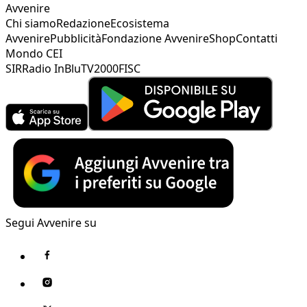
Avvenire
Chi siamo
Redazione
Ecosistema
Avvenire
Pubblicità
Fondazione Avvenire
Shop
Contatti
Mondo CEI
SIR
Radio InBlu
TV2000
FISC
Segui Avvenire su