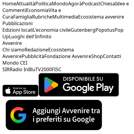
Home
Attualità
Politica
Mondo
Agorà
Podcast
Chiesa
Idee e
Commenti
Economia
Vita e
Cura
Famiglia
Rubriche
Multimedia
Ecosistema avvenire
Pubblicazioni
Edizioni locali
L'economia civile
Gutenberg
Popotus
Pop
Up
Luoghi dell'Infinito
Avvenire
Chi siamo
Redazione
Ecosistema
Avvenire
Pubblicità
Fondazione Avvenire
Shop
Contatti
Mondo CEI
SIR
Radio InBlu
TV2000
FISC