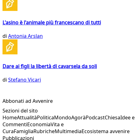
L'asino è l'animale più francescano di tutti
di
Antonia Arslan
Dare ai figli la libertà di cavarsela da soli
di
Stefano Vicari
Abbonati ad Avvenire
Sezioni del sito
Home
Attualità
Politica
Mondo
Agorà
Podcast
Chiesa
Idee e
Commenti
Economia
Vita e
Cura
Famiglia
Rubriche
Multimedia
Ecosistema avvenire
Pubblicazioni