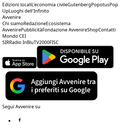
Edizioni locali
L'economia civile
Gutenberg
Popotus
Pop
Up
Luoghi dell'Infinito
Avvenire
Chi siamo
Redazione
Ecosistema
Avvenire
Pubblicità
Fondazione Avvenire
Shop
Contatti
Mondo CEI
SIR
Radio InBlu
TV2000
FISC
Segui Avvenire su