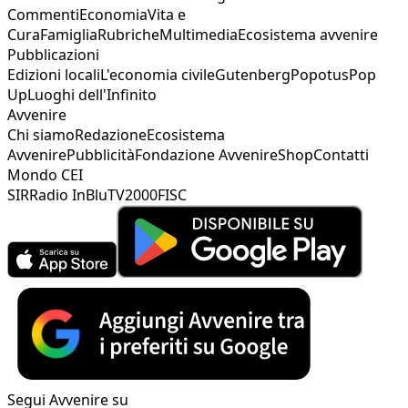
Commenti
Economia
Vita e
Cura
Famiglia
Rubriche
Multimedia
Ecosistema avvenire
Pubblicazioni
Edizioni locali
L'economia civile
Gutenberg
Popotus
Pop
Up
Luoghi dell'Infinito
Avvenire
Chi siamo
Redazione
Ecosistema
Avvenire
Pubblicità
Fondazione Avvenire
Shop
Contatti
Mondo CEI
SIR
Radio InBlu
TV2000
FISC
Segui Avvenire su