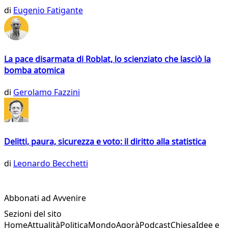
di
Eugenio Fatigante
La pace disarmata di Roblat, lo scienziato che lasciò la
bomba atomica
di
Gerolamo Fazzini
Delitti, paura, sicurezza e voto: il diritto alla statistica
di
Leonardo Becchetti
Abbonati ad Avvenire
Sezioni del sito
Home
Attualità
Politica
Mondo
Agorà
Podcast
Chiesa
Idee e