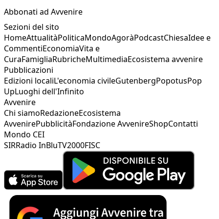
Abbonati ad Avvenire
Sezioni del sito
Home
Attualità
Politica
Mondo
Agorà
Podcast
Chiesa
Idee e
Commenti
Economia
Vita e
Cura
Famiglia
Rubriche
Multimedia
Ecosistema avvenire
Pubblicazioni
Edizioni locali
L'economia civile
Gutenberg
Popotus
Pop
Up
Luoghi dell'Infinito
Avvenire
Chi siamo
Redazione
Ecosistema
Avvenire
Pubblicità
Fondazione Avvenire
Shop
Contatti
Mondo CEI
SIR
Radio InBlu
TV2000
FISC