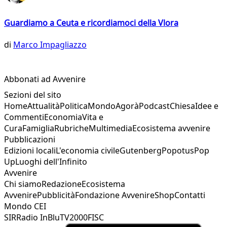
Guardiamo a Ceuta e ricordiamoci della Vlora
di
Marco Impagliazzo
Abbonati ad Avvenire
Sezioni del sito
Home
Attualità
Politica
Mondo
Agorà
Podcast
Chiesa
Idee e
Commenti
Economia
Vita e
Cura
Famiglia
Rubriche
Multimedia
Ecosistema avvenire
Pubblicazioni
Edizioni locali
L'economia civile
Gutenberg
Popotus
Pop
Up
Luoghi dell'Infinito
Avvenire
Chi siamo
Redazione
Ecosistema
Avvenire
Pubblicità
Fondazione Avvenire
Shop
Contatti
Mondo CEI
SIR
Radio InBlu
TV2000
FISC