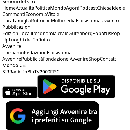
Sezioni del sito
Home
Attualità
Politica
Mondo
Agorà
Podcast
Chiesa
Idee e
Commenti
Economia
Vita e
Cura
Famiglia
Rubriche
Multimedia
Ecosistema avvenire
Pubblicazioni
Edizioni locali
L'economia civile
Gutenberg
Popotus
Pop
Up
Luoghi dell'Infinito
Avvenire
Chi siamo
Redazione
Ecosistema
Avvenire
Pubblicità
Fondazione Avvenire
Shop
Contatti
Mondo CEI
SIR
Radio InBlu
TV2000
FISC