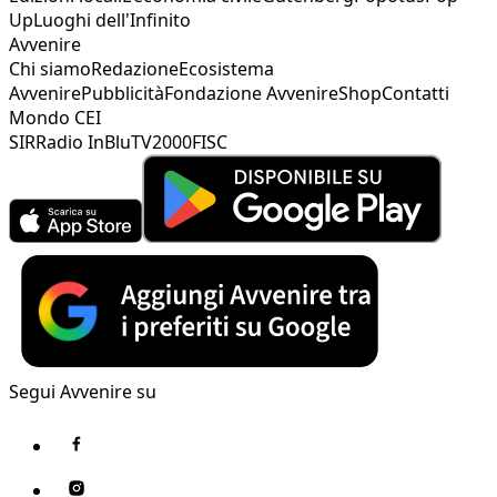
Up
Luoghi dell'Infinito
Avvenire
Chi siamo
Redazione
Ecosistema
Avvenire
Pubblicità
Fondazione Avvenire
Shop
Contatti
Mondo CEI
SIR
Radio InBlu
TV2000
FISC
Segui Avvenire su