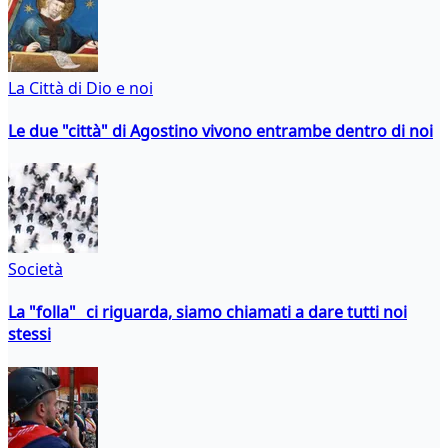
La Città di Dio e noi
Le due "città" di Agostino vivono entrambe dentro di noi
Società
La "folla" ci riguarda, siamo chiamati a dare tutti noi
stessi