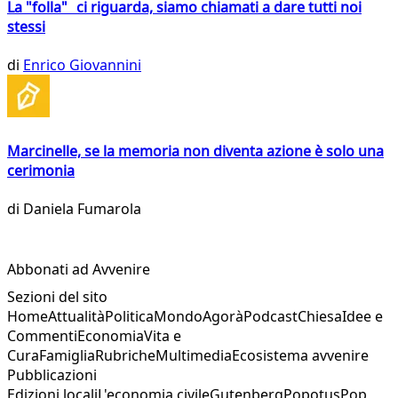
La "folla" ci riguarda, siamo chiamati a dare tutti noi
stessi
di
Enrico Giovannini
Marcinelle, se la memoria non diventa azione è solo una
cerimonia
di
Daniela Fumarola
Abbonati ad Avvenire
Sezioni del sito
Home
Attualità
Politica
Mondo
Agorà
Podcast
Chiesa
Idee e
Commenti
Economia
Vita e
Cura
Famiglia
Rubriche
Multimedia
Ecosistema avvenire
Pubblicazioni
Edizioni locali
L'economia civile
Gutenberg
Popotus
Pop