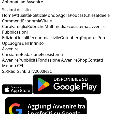
Abbonati ad Avvenire
Sezioni del sito
Home
Attualità
Politica
Mondo
Agorà
Podcast
Chiesa
Idee e
Commenti
Economia
Vita e
Cura
Famiglia
Rubriche
Multimedia
Ecosistema avvenire
Pubblicazioni
Edizioni locali
L'economia civile
Gutenberg
Popotus
Pop
Up
Luoghi dell'Infinito
Avvenire
Chi siamo
Redazione
Ecosistema
Avvenire
Pubblicità
Fondazione Avvenire
Shop
Contatti
Mondo CEI
SIR
Radio InBlu
TV2000
FISC