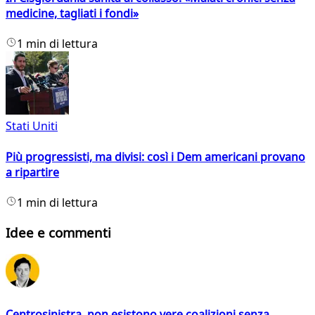
medicine, tagliati i fondi»
1 min di lettura
Stati Uniti
Più progressisti, ma divisi: così i Dem americani provano
a ripartire
1 min di lettura
Idee e commenti
Centrosinistra, non esistono vere coalizioni senza