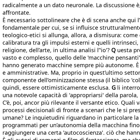
radicalmente a un dato neuronale. La discussione è,
affrontate.
È necessario sottolineare che è di scena anche qui
fondamentale per cui, se si influisce strutturalmente
teologico-etici si allunga, allora, a dismisura: come 
calibratura tra gli impulsi esterni e quelli intrinseci
religione, dell’arte, in ultima analisi l’'io'?
Q
uesta pro
vasto e complesso, quello delle 'macchine pensanti', c
hanno generato macchine sempre più autonome. È indu
e amministrative. Ma, proprio in quest’ultimo settor
componente dell’ominizzazione stessa (il biblico 'colti
quindi, essere ottimisticamente esclusa.
G
li interr
una notevole capacità di 'appropriarsi' della paro
C’è, poi, ancor più rilevante il versante etico. Qu
processi decisionali di fronte a scenari che le si pr
umane? Le inquietudini riguardano in particolare la co
programmati per un’autonomia della macchina fino al
raggiungere una certa 'autocoscienza'. ciò che hann
È gli autori di romanzi o film di fantascienza, ma c