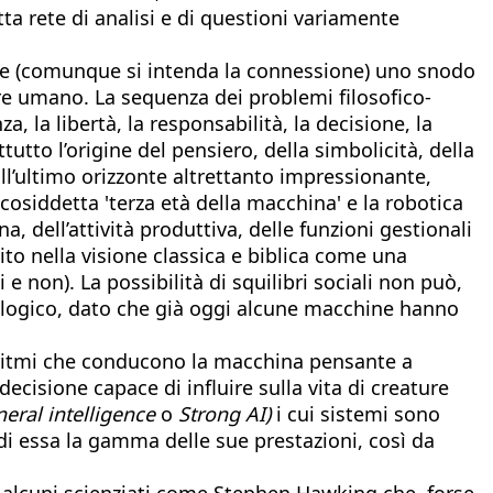
a rete di analisi e di questioni variamente
nte (comunque si intenda la connessione) uno snodo
sere umano. La sequenza dei problemi filosofico-
a, la libertà, la responsabilità, la decisione, la
ttutto l’origine del pensiero, della simbolicità, della
ll’ultimo orizzonte altrettanto impressionante,
a cosiddetta 'terza età della macchina' e la robotica
dell’attività produttiva, delle funzioni gestionali
ito nella visione classica e biblica come una
 e non). La possibilità di squilibri sociali non può,
opologico, dato che già oggi alcune macchine hanno
goritmi che conducono la macchina pensante a
ecisione capace di influire sulla vita di creature
eneral intelligence
o
Strong AI)
i cui sistemi sono
di essa la gamma delle sue prestazioni, così da
di alcuni scienziati come Stephen Hawking che, forse