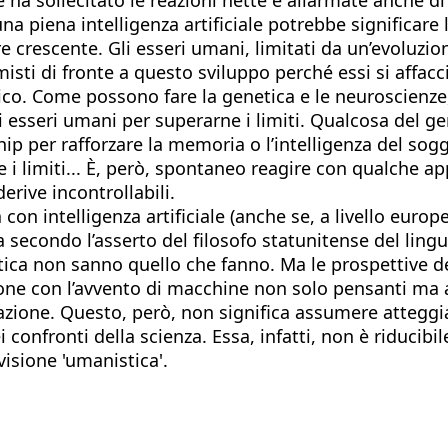
 piena intelligenza artificiale potrebbe significare la 
re crescente. Gli esseri umani, limitati da un’evoluz
timisti di fronte a questo sviluppo perché essi si aff
o. Come possono fare la genetica e le neuroscienze,
gli esseri umani per superarne i limiti. Qualcosa del g
ip per rafforzare la memoria o l’intelligenza del sogg
e i limiti... È, però, spontaneo reagire con qualche a
erive incontrollabili.
con intelligenza artificiale (anche se, a livello europ
 secondo l’asserto del filosofo statunitense del ling
a non sanno quello che fanno. Ma le prospettive della 
one con l’avvento di macchine non solo pensanti ma a
azione. Questo, però, non significa assumere atteggiam
nfronti della scienza. Essa, infatti, non è riducibil
isione 'umanistica'.