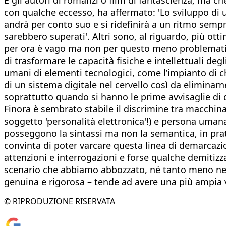
con qualche eccesso, ha affermato: 'Lo sviluppo di una
andrà per conto suo e si ridefinirà a un ritmo semp
sarebbero superati'. Altri sono, al riguardo, più ot
per ora è vago ma non per questo meno problematic
di trasformare le capacità fisiche e intellettuali de
umani di elementi tecnologici, come l’impianto di ch
di un sistema digitale nel cervello così da eliminarn
soprattutto quando si hanno le prime avvisaglie di d
Finora è sembrato stabile il discrimine tra macchina 
soggetto 'personalità elettronica'!) e persona umana
posseggono la sintassi ma non la semantica, in pratic
convinta di poter varcare questa linea di demarcazi
attenzioni e interrogazioni e forse qualche demitizz
scenario che abbiamo abbozzato, né tanto meno nei co
genuina e rigorosa – tende ad avere una più ampia v
© RIPRODUZIONE RISERVATA