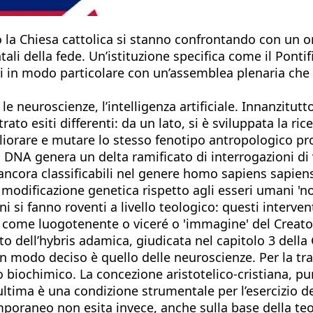
to la Chiesa cattolica si stanno confrontando con un o
ali della fede. Un’istituzione specifica come il Ponti
rni in modo particolare con un’assemblea plenaria che
le neuroscienze, l’intelligenza artificiale. Innanzitut
ato esiti differenti: da un lato, si è sviluppata la rice
migliorare e mutare lo stesso fenotipo antropologico
NA genera un delta ramificato di interrogazioni di va
ancora classificabili nel genere homo sapiens sapiens
 modificazione genetica rispetto agli esseri umani 'no
oni si fanno roventi a livello teologico: questi interv
omo come luogotenente o viceré o 'immagine' del Creat
tto dell’hybris adamica, giudicata nel capitolo 3 della
o in modo deciso è quello delle neuroscienze. Per la t
tro biochimico. La concezione aristotelico-cristiana, 
ima è una condizione strumentale per l’esercizio dell
temporaneo non esita invece, anche sulla base della teo