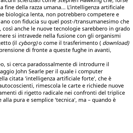
fine della razza umana... L’intelligenza artificiale
ione biologica lenta, non potrebbero competere e
acciano con fiducia su quel post-/transumanesimo che
 così anche le nuove tecnologie sarebbero in grado
enere si intravede nella fusione con gli organismi
etto (il
cyborg)
o come il trasferimento (
download)
pprensione di fronte a queste fughe in avanti,
eo, si cerca paradossalmente di introdurre il
uaggio John Searle per il quale i computer
citata 'intelligenza artificiale forte', che è
utocoscienti, rimescola le carte e richiede nuove
enti di rigetto radicale nei confronti del triplice
e alla pura e semplice 'tecnica', ma – quando è