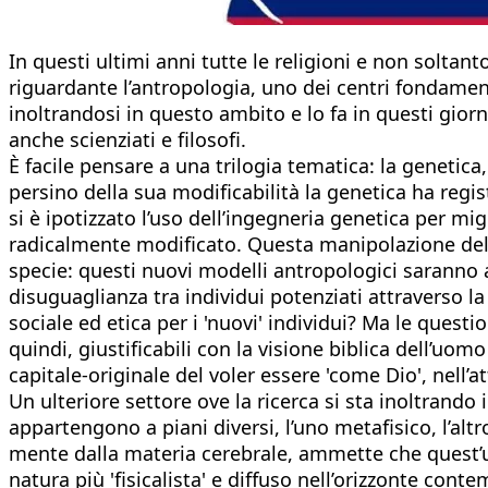
In questi ultimi anni tutte le religioni e non soltan
riguardante l’antropologia, uno dei centri fondament
inoltrandosi in questo ambito e lo fa in questi gio
anche scienziati e filosofi.
È facile pensare a una trilogia tematica: la genetica, 
persino della sua modificabilità la genetica ha registr
si è ipotizzato l’uso dell’ingegneria genetica per 
radicalmente modificato. Questa manipolazione del D
specie: questi nuovi modelli antropologici saranno 
disuguaglianza tra individui potenziati attraverso la
sociale ed etica per i 'nuovi' individui? Ma le questi
quindi, giustificabili con la visione biblica dell’u
capitale-originale del voler essere 'come Dio', nell’a
Un ulteriore settore ove la ricerca si sta inoltrand
appartengono a piani diversi, l’uno metafisico, l’al
mente dalla materia cerebrale, ammette che quest’ult
natura più 'fisicalista' e diffuso nell’orizzonte con