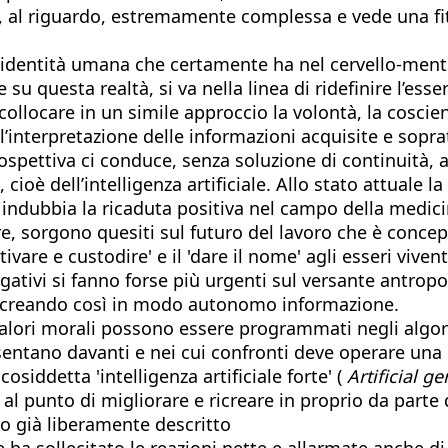
 al riguardo, estremamente complessa e vede una fitt
 l’identità umana che certamente ha nel cervello-me
 su questa realtà, si va nella linea di ridefinire l’es
collocare in un simile approccio la volontà, la coscienz
, l’interpretazione delle informazioni acquisite e sopra
spettiva ci conduce, senza soluzione di continuità, a
ioè dell’intelligenza artificiale. Allo stato attuale l
bbia la ricaduta positiva nel campo della medicina, 
e, sorgono quesiti sul futuro del lavoro che è concep
vare e custodire' e il 'dare il nome' agli esseri viventi
ogativi si fanno forse più urgenti sul versante antr
la, creando così in modo autonomo informazione.
ali valori morali possono essere programmati negli al
esentano davanti e nei cui confronti deve operare una d
siddetta 'intelligenza artificiale forte' (
Artificial g
 punto di migliorare e ricreare in proprio da parte 
o già liberamente descritto
he ha sollecitato le reazioni nette e allarmate anche 