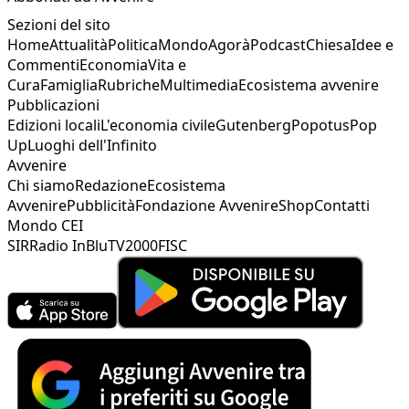
Sezioni del sito
Home
Attualità
Politica
Mondo
Agorà
Podcast
Chiesa
Idee e
Commenti
Economia
Vita e
Cura
Famiglia
Rubriche
Multimedia
Ecosistema avvenire
Pubblicazioni
Edizioni locali
L'economia civile
Gutenberg
Popotus
Pop
Up
Luoghi dell'Infinito
Avvenire
Chi siamo
Redazione
Ecosistema
Avvenire
Pubblicità
Fondazione Avvenire
Shop
Contatti
Mondo CEI
SIR
Radio InBlu
TV2000
FISC