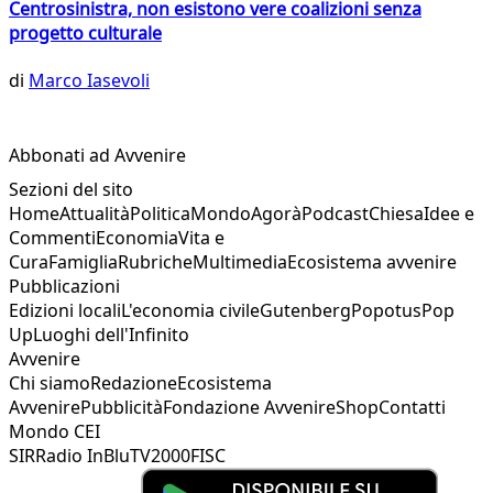
Centrosinistra, non esistono vere coalizioni senza
progetto culturale
di
Marco Iasevoli
Abbonati ad Avvenire
Sezioni del sito
Home
Attualità
Politica
Mondo
Agorà
Podcast
Chiesa
Idee e
Commenti
Economia
Vita e
Cura
Famiglia
Rubriche
Multimedia
Ecosistema avvenire
Pubblicazioni
Edizioni locali
L'economia civile
Gutenberg
Popotus
Pop
Up
Luoghi dell'Infinito
Avvenire
Chi siamo
Redazione
Ecosistema
Avvenire
Pubblicità
Fondazione Avvenire
Shop
Contatti
Mondo CEI
SIR
Radio InBlu
TV2000
FISC