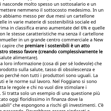
 si nasconde molto spesso un sottosalario e un
permettere nemmeno il sottocosto medesimo. In un
ino abbiamo messo per due mesi un cartellone
lle in varie materie di sostenibilità sociale ed
rima in classifica erano aumentate del 6% e quelle
n le stesse caratteristiche ma senza il cartellone
Heinmueller in un grande centro commerciale a New
i capire che
premiare i sostenibili è un atto
ostro stesso favore (creando complessivamente le
salute alimentare).
a loro informazione (cosa di per sé lodevole) che
rodotto sulla salute, tasso di obsolescenza e
o perché non tutti i produttori sono uguali. La
ibuti e le norme sul lavoro. Nel Foggiano si sono
ta le regole e chi no vuol dire stimolare i
. Si tratta solo un esempio di una questione più
ato oggi floridissimo in finanza dove la
bili” che espongono a rischi gli investimenti. C’è
nno nascendo. Dovrebbero essere sindacati e