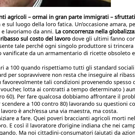
i agricoli – ormai in gran parte immigrati – sfruttati 
da e sul luogo della loro fatica. Un’occasione amara, p
o e lavoriamo da anni.
La concorrenza nella globalizza
ribasso sul costo del lavoro
dove gli ultimi fanno co
nte tale perché ogni singolo produttore si trincera di
no vanificate da un armamentario di ricette obsoleto
ri a 100 quando rispettiamo tutti gli standard sociali 
dard per sopravvivere non resta che inseguire al ribas
favorevolmente tali condizioni provenendo spesso da 
ei voucher, lotta ai contratti a tempo determinato ) a
ro 60). Per fare qualcosa dobbiamo affrontare il probl
scendere a 100 contro 80) lavorando su questioni come
ul lavoro è anch’essa una via maestra, ma costa.
ziare a fare. Quei poveri braccianti agricoli morti n
oro. E così il lavoratore d’origine indiana che nei ca
ndagando. Ma noi cittadini-consumatori (aiutati da a