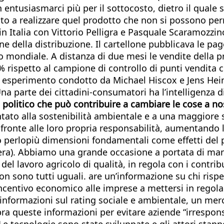
entusiasmarci più per il sottocosto, dietro il quale
uito a realizzare quel prodotto che non si possono 
n Italia con Vittorio Pelligra e Pasquale Scaramozz
ne della distribuzione. Il cartellone pubblicava le page
o mondiale. A distanza di due mesi le vendite della p
 rispetto al campione di controllo di punti vendita co
in un esperimento condotto da Michael Hiscox e Jens 
Una parte dei cittadini-consumatori ha l’intelligenza d
politico che può contribuire a cambiare le cose a n
ntato alla sostenibilità ambientale e a una maggiore 
fronte alle loro propria responsabilità, aumentando l
o perlopiù dimensioni fondamentali come effetti del p
liera). Abbiamo una grande occasione a portata di man
ti del lavoro agricolo di qualità, in regola con i contr
on sono tutti uguali. are un’informazione su chi rispet
incentivo economico alle imprese a mettersi in regola
 informazioni sul rating sociale e ambientale, un merc
a queste informazioni per evitare aziende “irresponsa
Le tecnologie sono state sviluppate e gli attori sta