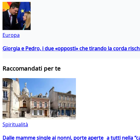
Europa
Giorgia e Pedro, i due «opposti» che tirando la corda risc
Raccomandati per te
Spiritualità
Dalle mamme single ai nonni, porte aperte a tutti nella “cas