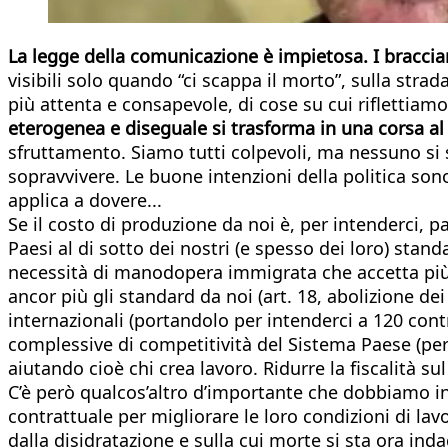
La legge della comunicazione è impietosa. I bracciant
visibili solo quando “ci scappa il morto”, sulla stra
più attenta e consapevole, di cose su cui riflettiam
eterogenea e diseguale si trasforma in una corsa al 
sfruttamento. Siamo tutti colpevoli, ma nessuno si se
sopravvivere. Le buone intenzioni della politica so
applica a dovere...
Se il costo di produzione da noi è, per intenderci, pa
Paesi al di sotto dei nostri (e spesso dei loro) stan
necessità di manodopera immigrata che accetta più 
ancor più gli standard da noi (art. 18, abolizione d
internazionali (portandolo per intenderci a 120 cont
complessive di competitività del Sistema Paese (per 
aiutando cioè chi crea lavoro. Ridurre la fiscalità s
C’è però qualcos’altro d’importante che dobbiamo ini
contrattuale per migliorare le loro condizioni di lav
dalla disidratazione e sulla cui morte si sta ora i