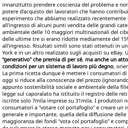
innanzitutto prendere coscienza del problema e non 
potere d’acquisto dei lavoratori che hanno contrib
esperimento che abbiamo realizzato recentemente i
all’ingresso di alcuni punti vendita delle grandi cate
ambientale delle 10 maggiori multinazionali del cib
delle ultime tre si erano ridotte mediamente del 15%
all’ingresso. Risultati simili sono stati ottenuti 
York e in un altro realizzato sugli acquisti su eBay. 
“generativo” che premia di per sé
,
ma anche un atto 
condizioni per un sistema di lavoro più degno
, orie
La prima ricetta dunque è mettere i consumatori di 
oggi si riduce alla conoscenza del prezzo (ignorand
appunto sostenibilità sociale e ambientale della fi
legge sul caporalato ha istituito il registro delle re
iscritte solo 7mila imprese su 31mila. I produttori n
consumatori a “votare col portafoglio” e creare un 
generale e importante, quella della diffusione delle
maggioranza dei fondi “vota col portafoglio” e compr
da sviluppare lo stesso mercato per i consumatori. 