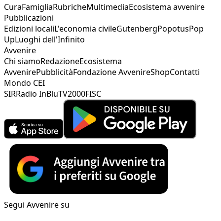
Cura
Famiglia
Rubriche
Multimedia
Ecosistema avvenire
Pubblicazioni
Edizioni locali
L'economia civile
Gutenberg
Popotus
Pop
Up
Luoghi dell'Infinito
Avvenire
Chi siamo
Redazione
Ecosistema
Avvenire
Pubblicità
Fondazione Avvenire
Shop
Contatti
Mondo CEI
SIR
Radio InBlu
TV2000
FISC
Segui Avvenire su