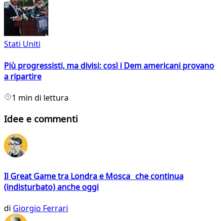
Stati Uniti
Più progressisti, ma divisi: così i Dem americani provano
a ripartire
1 min di lettura
Idee e commenti
Il Great Game tra Londra e Mosca che continua
(indisturbato) anche oggi
di
Giorgio Ferrari