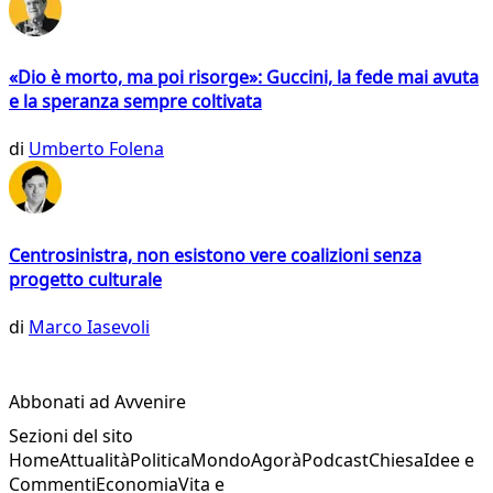
«Dio è morto, ma poi risorge»: Guccini, la fede mai avuta
e la speranza sempre coltivata
di
Umberto Folena
Centrosinistra, non esistono vere coalizioni senza
progetto culturale
di
Marco Iasevoli
Abbonati ad Avvenire
Sezioni del sito
Home
Attualità
Politica
Mondo
Agorà
Podcast
Chiesa
Idee e
Commenti
Economia
Vita e