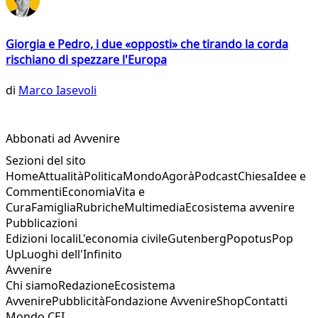
Giorgia e Pedro, i due «opposti» che tirando la corda
rischiano di spezzare l'Europa
di
Marco Iasevoli
Abbonati ad Avvenire
Sezioni del sito
Home
Attualità
Politica
Mondo
Agorà
Podcast
Chiesa
Idee e
Commenti
Economia
Vita e
Cura
Famiglia
Rubriche
Multimedia
Ecosistema avvenire
Pubblicazioni
Edizioni locali
L'economia civile
Gutenberg
Popotus
Pop
Up
Luoghi dell'Infinito
Avvenire
Chi siamo
Redazione
Ecosistema
Avvenire
Pubblicità
Fondazione Avvenire
Shop
Contatti
Mondo CEI