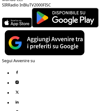
SIR
Radio InBlu
TV2000
FISC
Segui Avvenire su