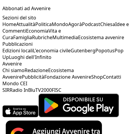
Abbonati ad Avvenire
Sezioni del sito
Home
Attualità
Politica
Mondo
Agorà
Podcast
Chiesa
Idee e
Commenti
Economia
Vita e
Cura
Famiglia
Rubriche
Multimedia
Ecosistema avvenire
Pubblicazioni
Edizioni locali
L'economia civile
Gutenberg
Popotus
Pop
Up
Luoghi dell'Infinito
Avvenire
Chi siamo
Redazione
Ecosistema
Avvenire
Pubblicità
Fondazione Avvenire
Shop
Contatti
Mondo CEI
SIR
Radio InBlu
TV2000
FISC