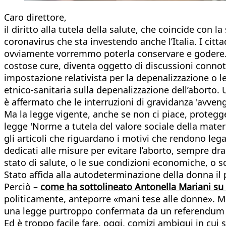
Caro direttore,
il diritto alla tutela della salute, che coincide con 
coronavirus che sta investendo anche l’Italia. I citt
ovviamente vorremmo poterla conservare e godere. Qu
costose cure, diventa oggetto di discussioni conno
impostazione relativista per la depenalizzazione o le
etnico-sanitaria sulla depenalizzazione dell’aborto. 
è affermato che le interruzioni di gravidanza 'avve
Ma la legge vigente, anche se non ci piace, protegge 
legge 'Norme a tutela del valore sociale della matern
gli articoli che riguardano i motivi che rendono lega
dedicati alle misure per evitare l’aborto, sempre 
stato di salute, o le sue condizioni economiche, o soci
Stato affida alla autodeterminazione della donna il pe
Perciò –
come ha sottolineato Antonella Mariani s
politicamente, anteporre «mani tese alle donne». Mi
una legge purtroppo confermata da un referendum m
Ed è troppo facile fare, oggi, comizi ambigui in cui