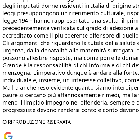
degli imputati donne residenti in Italia di origine s
leggi presuppongono un riferimento culturale, rispo
legge 194 – hanno rappresentato una svolta, il primo
precedentemente verificata sul grado di adesione a un
accreditato come il più coerente difensore di quell
Gli argomenti che riguardano la tutela della salute e
urgenza, dalla denatalità alla maternità surrogata, d
possono allestire risposte, ma come porre le domande
Grande è la responsabilità di chi informa e di chi d
menzogna. L’imperativo dunque è andare alla fonte. Si
individuale e, insieme, un interesse collettivo, come 
Ma ha anche reso evidente quanto siamo interdipen
paure si cercano più affannosamente rimedi, ma la vi
meno il limpido impegno nel difenderla, sempre e co
progressiste devono rendersi conto e conto devono
© RIPRODUZIONE RISERVATA