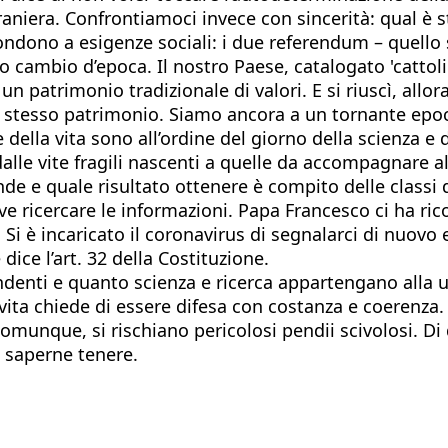
traniera. Confrontiamoci invece con sincerità: qual è s
ndono a esigenze sociali: i due referendum – quello 
 cambio d’epoca. Il nostro Paese, catalogato 'cattoli
 patrimonio tradizionale di valori. E si riuscì, allor
o stesso patrimonio. Siamo ancora a un tornante epoc
 della vita sono all’ordine del giorno della scienza e 
alle vite fragili nascenti a quelle da accompagnare al
 e quale risultato ottenere è compito delle classi di
eve ricercare le informazioni. Papa Francesco ci ha ri
 è incaricato il coronavirus di segnalarci di nuovo e 
dice l’art. 32 della Costituzione.
denti e quanto scienza e ricerca appartengano alla 
ta chiede di essere difesa con costanza e coerenza. S
munque, si rischiano pericolosi pendii scivolosi. Di 
 saperne tenere.