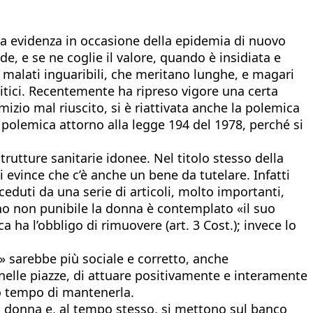
a sua evidenza in occasione della epidemia di nuovo
e, e se ne coglie il valore, quando è insidiata e
malati inguaribili, che meritano lunghe, e magari
tici. Recentemente ha ripreso vigore una certa
mizio mal riuscito, si è riattivata anche la polemica
a polemica attorno alla legge 194 del 1978, perché si
rutture sanitarie idonee. Nel titolo stesso della
i evince che c’è anche un bene da tutelare. Infatti
ceduti da una serie di articoli, molto importanti,
no non punibile la donna è contemplato «il suo
a ha l’obbligo di rimuovere (art. 3 Cost.); invece lo
» sarebbe più sociale e corretto, anche
nelle piazze, di attuare positivamente e interamente
o tempo di mantenerla.
lla donna e, al tempo stesso, si mettono sul banco