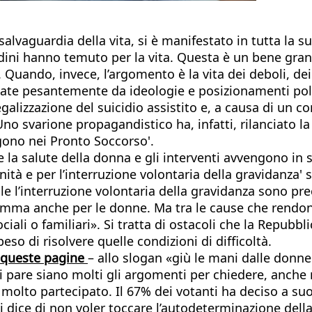
la salvaguardia della vita, si è manifestato in tutta l
adini hanno temuto per la vita. Questa è un bene grand
ando, invece, l’argomento è la vita dei deboli, dei 
tate pesantemente da ideologie e posizionamenti poli
galizzazione del suicidio assistito e, a causa di un co
Uno svarione propagandistico ha, infatti, rilanciato l
ngono nei Pronto Soccorso'.
la salute della donna e gli interventi avvengono in st
ità e per l’interruzione volontaria della gravidanza' s
le l’interruzione volontaria della gravidanza sono pre
dramma anche per le donne. Ma tra le cause che rendo
ali o familiari». Si tratta di ostacoli che la Repubblic
so di risolvere quelle condizioni di difficoltà.
u queste pagine
– allo slogan «giù le mani dalle donne
 pare siano molti gli argomenti per chiedere, anche 
olto partecipato. Il 67% dei votanti ha deciso a su
 si dice di non voler toccare l’autodeterminazione de