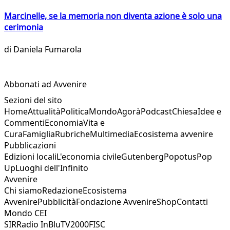
Marcinelle, se la memoria non diventa azione è solo una
cerimonia
di
Daniela Fumarola
Abbonati ad Avvenire
Sezioni del sito
Home
Attualità
Politica
Mondo
Agorà
Podcast
Chiesa
Idee e
Commenti
Economia
Vita e
Cura
Famiglia
Rubriche
Multimedia
Ecosistema avvenire
Pubblicazioni
Edizioni locali
L'economia civile
Gutenberg
Popotus
Pop
Up
Luoghi dell'Infinito
Avvenire
Chi siamo
Redazione
Ecosistema
Avvenire
Pubblicità
Fondazione Avvenire
Shop
Contatti
Mondo CEI
SIR
Radio InBlu
TV2000
FISC