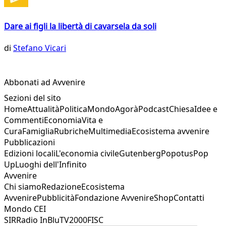
Dare ai figli la libertà di cavarsela da soli
di
Stefano Vicari
Abbonati ad Avvenire
Sezioni del sito
Home
Attualità
Politica
Mondo
Agorà
Podcast
Chiesa
Idee e
Commenti
Economia
Vita e
Cura
Famiglia
Rubriche
Multimedia
Ecosistema avvenire
Pubblicazioni
Edizioni locali
L'economia civile
Gutenberg
Popotus
Pop
Up
Luoghi dell'Infinito
Avvenire
Chi siamo
Redazione
Ecosistema
Avvenire
Pubblicità
Fondazione Avvenire
Shop
Contatti
Mondo CEI
SIR
Radio InBlu
TV2000
FISC