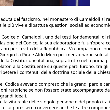
lla caduta del fascismo, nel monastero di Camaldoli si 
alle più vive e dibattute questioni sociali ed economi
l Codice di Camaldoli, uno dei testi fondamentali di ri
dazione del Codice, la sua elaborazione fu un’opera co
tanti per la vita della Repubblica. Vi compaiono eco
 Giorgio La Pira e Aldo Moro per menzionarne solo alc
ella Costituzione italiana, soprattutto nella prima pa
latori alla Costituente su queste parti furono, tra gli 
 ripetere i contenuti della dottrina sociale della Chie
 del Codice avevano compreso che le grandi parole car
oni retoriche se non fossero state accompagnate dall
grandi ideali.
lla vita reale delle singole persone e del popolo ital
ro su cui potessero convergere anche le altre compone