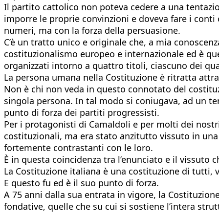
Il partito cattolico non poteva cedere a una tentazi
imporre le proprie convinzioni e doveva fare i conti 
numeri, ma con la forza della persuasione.
C’è un tratto unico e originale che, a mia conoscenz
costituzionalismo europeo e internazionale ed è quel
organizzati intorno a quattro titoli, ciascuno dei qual
La persona umana nella Costituzione è ritratta attra
Non è chi non veda in questo connotato del costituzi
singola persona. In tal modo si coniugava, ad un temp
punto di forza dei partiti progressisti.
Per i protagonisti di Camaldoli e per molti dei nostr
costituzionali, ma era stato anzitutto vissuto in una 
fortemente contrastanti con le loro.
È in questa coincidenza tra l’enunciato e il vissuto c
La Costituzione italiana è una costituzione di tutt
E questo fu ed è il suo punto di forza.
A 75 anni dalla sua entrata in vigore, la Costituzio
fondative, quelle che su cui si sostiene l’intera str