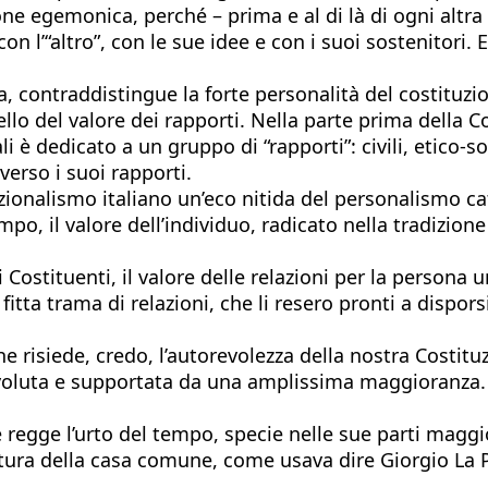
one egemonica, perché – prima e al di là di ogni altr
con l’“altro”, con le sue idee e con i suoi sostenitori
a, contraddistingue la forte personalità del costituz
lo del valore dei rapporti. Nella parte prima della C
i è dedicato a un gruppo di “rapporti”: civili, etico-soc
verso i suoi rapporti.
onalismo italiano un’eco nitida del personalismo catt
o, il valore dell’individuo, radicato nella tradizione
i Costituenti, il valore delle relazioni per la perso
fitta trama di relazioni, che li resero pronti a dispor
he risiede, credo, l’autorevolezza della nostra Costitu
i, voluta e supportata da una amplissima maggioranza.
ne regge l’urto del tempo, specie nelle sue parti mag
uttura della casa comune, come usava dire Giorgio La P