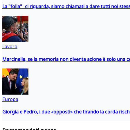
La "folla" ci riguarda, siamo chiamati a dare tutti noi stess
Lavoro
Marcinelle, se la memoria non diventa azione è solo una 
Europa
Giorgia e Pedro, i due «opposti» che tirando la corda risc