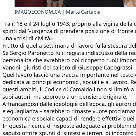
IMAGOECONOMICA | Marta Cartabia
Tra il 18 e il 24 luglio 1943, proprio alla vigilia de
spinti dall’«urgenza di prendere posizione di fronte 
una «crisi di civiltà».
Frutto di quella settimana di lavoro fu la stesura de
Se Sergio Paronetto fu il regista indiscusso della re
personalità che avrebbero poi ricoperto ruoli impor
Vanoni; giuristi del calibro di Giuseppe Capograssi,
Quel lavoro lasciò una traccia importante nel testo d
dedicata ai principi economici, sociali e al lavoro. Re
questi ambiti, il Codice di Camaldoli non si limitò a
suoi autori, ma approdò a un pensiero originale.
Affrancandosi dalle ideologie dell’epoca, gli autori
e eguaglianza – sarebbero rimaste vuote proclamazi
economica e sociale capaci di rendere effettivi quei 
In questa ricerca di risposte adeguate ai problemi de
saputo offrire spunti di sintesi e terreni di incont