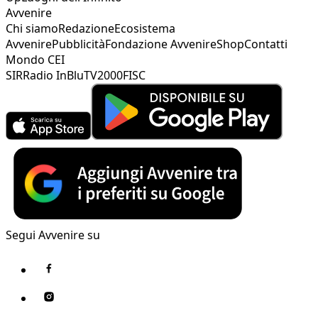
Avvenire
Chi siamo
Redazione
Ecosistema
Avvenire
Pubblicità
Fondazione Avvenire
Shop
Contatti
Mondo CEI
SIR
Radio InBlu
TV2000
FISC
Segui Avvenire su