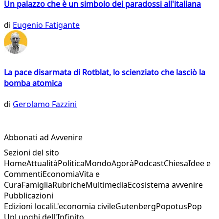
Un palazzo che è un simbolo dei paradossi all'italiana
di
Eugenio Fatigante
La pace disarmata di Rotblat, lo scienziato che lasciò la
bomba atomica
di
Gerolamo Fazzini
Abbonati ad Avvenire
Sezioni del sito
Home
Attualità
Politica
Mondo
Agorà
Podcast
Chiesa
Idee e
Commenti
Economia
Vita e
Cura
Famiglia
Rubriche
Multimedia
Ecosistema avvenire
Pubblicazioni
Edizioni locali
L'economia civile
Gutenberg
Popotus
Pop
Up
Luoghi dell'Infinito