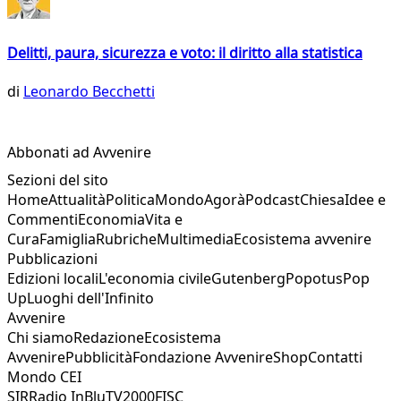
Delitti, paura, sicurezza e voto: il diritto alla statistica
di
Leonardo Becchetti
Abbonati ad Avvenire
Sezioni del sito
Home
Attualità
Politica
Mondo
Agorà
Podcast
Chiesa
Idee e
Commenti
Economia
Vita e
Cura
Famiglia
Rubriche
Multimedia
Ecosistema avvenire
Pubblicazioni
Edizioni locali
L'economia civile
Gutenberg
Popotus
Pop
Up
Luoghi dell'Infinito
Avvenire
Chi siamo
Redazione
Ecosistema
Avvenire
Pubblicità
Fondazione Avvenire
Shop
Contatti
Mondo CEI
SIR
Radio InBlu
TV2000
FISC