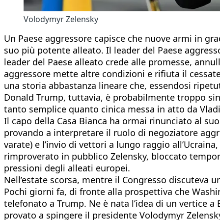
Volodymyr Zelensky
Un Paese aggressore capisce che nuove armi in grado
suo più potente alleato. Il leader del Paese aggresso
leader del Paese alleato crede alle promesse, annulla
aggressore mette altre condizioni e rifiuta il cessat
una storia abbastanza lineare che, essendosi ripetu
Donald Trump, tuttavia, è probabilmente troppo sinto
tanto semplice quanto cinica messa in atto da Vladi
Il capo della Casa Bianca ha ormai rinunciato al suo
provando a interpretare il ruolo di negoziatore aggre
varate) e l’invio di vettori a lungo raggio all’Ucra
rimproverato in pubblico Zelensky, bloccato temporan
pressioni degli alleati europei.
Nell’estate scorsa, mentre il Congresso discuteva un
Pochi giorni fa, di fronte alla prospettiva che Washi
telefonato a Trump. Ne è nata l’idea di un vertice 
provato a spingere il presidente Volodymyr Zelensky