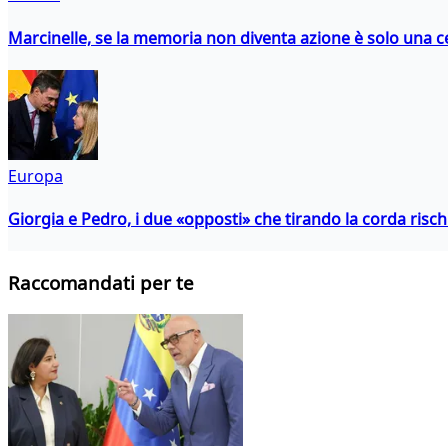
Marcinelle, se la memoria non diventa azione è solo una 
Europa
Giorgia e Pedro, i due «opposti» che tirando la corda risc
Raccomandati per te