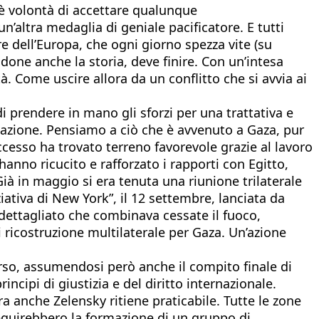
c’è volontà di accettare qualunque
’altra medaglia di geniale pacificatore. E tutti
 dell’Europa, che ogni giorno spezza vite (su
done anche la storia, deve finire. Con un’intesa
. Come uscire allora da un conflitto che si avvia ai
di prendere in mano gli sforzi per una trattativa e
nazione. Pensiamo a ciò che è avvenuto a Gaza, pur
cesso ha trovato terreno favorevole grazie al lavoro
anno ricucito e rafforzato i rapporti con Egitto,
Già in maggio si era tenuta una riunione trilaterale
iativa di New York”, il 12 settembre, lanciata da
dettagliato che combinava cessate il fuoco,
i ricostruzione multilaterale per Gaza. Un’azione
orso, assumendosi però anche il compito finale di
ncipi di giustizia e del diritto internazionale.
a anche Zelensky ritiene praticabile. Tutte le zone
Seguirebbero la formazione di un gruppo di