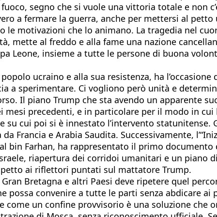
 fuoco, segno che si vuole una vittoria totale e non 
o a fermare la guerra, anche per mettersi al petto un
 le motivazioni che lo animano. La tragedia nel cuore
ttà, mette al freddo e alla fame una nazione cancellan
pa Leone, insieme a tutte le persone di buona volontà
l popolo ucraino e alla sua resistenza, ha l’occasione 
cia a sperimentare. Ci vogliono però unità e determi
corso. Il piano Trump che sta avendo un apparente suc
mesi precedenti, e in particolare per il modo in cui h
e su cui poi si è innestato l’intervento statunitense. 
 da Francia e Arabia Saudita. Successivamente, l’“Iniz
sal bin Farhan, ha rappresentato il primo documento 
Israele, riapertura dei corridoi umanitari e un piano d
tto ai riflettori puntati sul mattatore Trump.
a Gran Bretagna e altri Paesi deve ripetere quel perc
 possa convenire a tutte le parti senza abdicare ai pri
nte come un confine provvisorio è una soluzione che or
strazione di Mosca, senza riconoscimento ufficiale. 