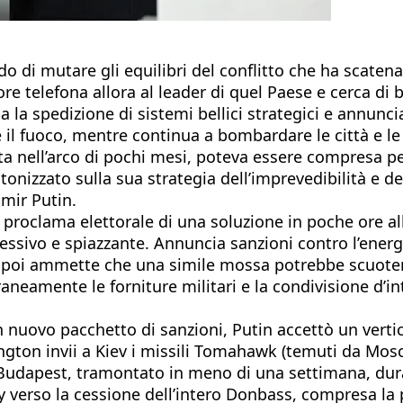
 di mutare gli equilibri del conflitto che ha scatena
re telefona allora al leader di quel Paese e cerca di b
 la spedizione di sistemi bellici strategici e annunci
e il fuoco, mentre continua a bombardare le città e le
ta nell’arco di pochi mesi, poteva essere compresa pe
nizzato sulla sua strategia dell’imprevedibilità e de
mir Putin.
 proclama elettorale di una soluzione in poche ore al
ssivo e spiazzante. Annuncia sanzioni contro l’energia
ina, poi ammette che una simile mossa potrebbe scuote
eamente le forniture militari e la condivisione d’int
 nuovo pacchetto di sanzioni, Putin accettò un vertic
ngton invii a Kiev i missili Tomahawk (temuti da Mosca
a Budapest, tramontato in meno di una settimana, dura
 verso la cessione dell’intero Donbass, compresa la p