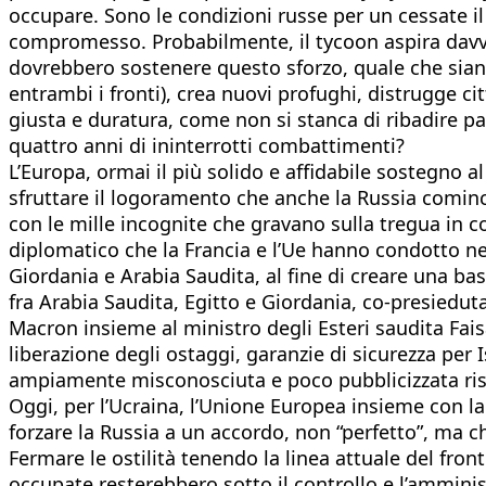
occupare. Sono le condizioni russe per un cessate il
compromesso. Probabilmente, il tycoon aspira davver
dovrebbero sostenere questo sforzo, quale che siano
entrambi i fronti), crea nuovi profughi, distrugge ci
giusta e duratura, come non si stanca di ribadire pa
quattro anni di ininterrotti combattimenti?
L’Europa, ormai il più solido e affidabile sostegno a
sfruttare il logoramento che anche la Russia comin
con le mille incognite che gravano sulla tregua in 
diplomatico che la Francia e l’Ue hanno condotto nei 
Giordania e Arabia Saudita, al fine di creare una bas
fra Arabia Saudita, Egitto e Giordania, co-presieduta
Macron insieme al ministro degli Esteri saudita Fai
liberazione degli ostaggi, garanzie di sicurezza per 
ampiamente misconosciuta e poco pubblicizzata rispe
Oggi, per l’Ucraina, l’Unione Europea insieme con l
forzare la Russia a un accordo, non “perfetto”, ma che
Fermare le ostilità tenendo la linea attuale del fro
occupate resterebbero sotto il controllo e l’ammini