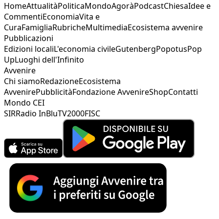
Home
Attualità
Politica
Mondo
Agorà
Podcast
Chiesa
Idee e
Commenti
Economia
Vita e
Cura
Famiglia
Rubriche
Multimedia
Ecosistema avvenire
Pubblicazioni
Edizioni locali
L'economia civile
Gutenberg
Popotus
Pop
Up
Luoghi dell'Infinito
Avvenire
Chi siamo
Redazione
Ecosistema
Avvenire
Pubblicità
Fondazione Avvenire
Shop
Contatti
Mondo CEI
SIR
Radio InBlu
TV2000
FISC