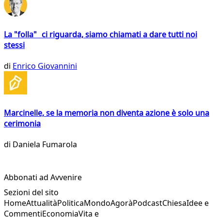
La "folla" ci riguarda, siamo chiamati a dare tutti noi
stessi
di
Enrico Giovannini
Marcinelle, se la memoria non diventa azione è solo una
cerimonia
di
Daniela Fumarola
Abbonati ad Avvenire
Sezioni del sito
Home
Attualità
Politica
Mondo
Agorà
Podcast
Chiesa
Idee e
Commenti
Economia
Vita e