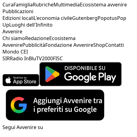
Cura
Famiglia
Rubriche
Multimedia
Ecosistema avvenire
Pubblicazioni
Edizioni locali
L'economia civile
Gutenberg
Popotus
Pop
Up
Luoghi dell'Infinito
Avvenire
Chi siamo
Redazione
Ecosistema
Avvenire
Pubblicità
Fondazione Avvenire
Shop
Contatti
Mondo CEI
SIR
Radio InBlu
TV2000
FISC
Segui Avvenire su