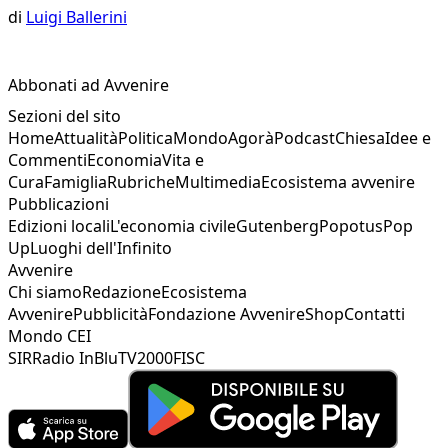
di
Luigi Ballerini
Abbonati ad Avvenire
Sezioni del sito
Home
Attualità
Politica
Mondo
Agorà
Podcast
Chiesa
Idee e
Commenti
Economia
Vita e
Cura
Famiglia
Rubriche
Multimedia
Ecosistema avvenire
Pubblicazioni
Edizioni locali
L'economia civile
Gutenberg
Popotus
Pop
Up
Luoghi dell'Infinito
Avvenire
Chi siamo
Redazione
Ecosistema
Avvenire
Pubblicità
Fondazione Avvenire
Shop
Contatti
Mondo CEI
SIR
Radio InBlu
TV2000
FISC