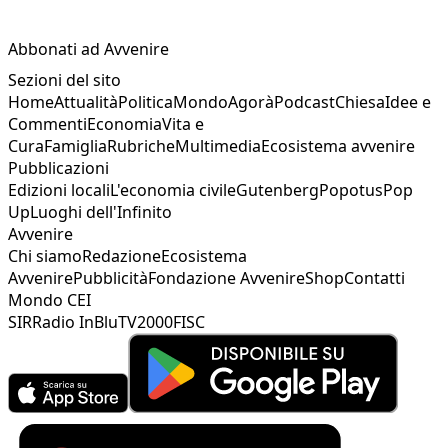
Abbonati ad Avvenire
Sezioni del sito
Home
Attualità
Politica
Mondo
Agorà
Podcast
Chiesa
Idee e
Commenti
Economia
Vita e
Cura
Famiglia
Rubriche
Multimedia
Ecosistema avvenire
Pubblicazioni
Edizioni locali
L'economia civile
Gutenberg
Popotus
Pop
Up
Luoghi dell'Infinito
Avvenire
Chi siamo
Redazione
Ecosistema
Avvenire
Pubblicità
Fondazione Avvenire
Shop
Contatti
Mondo CEI
SIR
Radio InBlu
TV2000
FISC