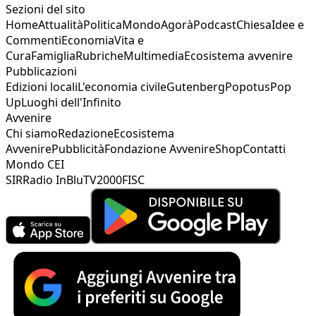
Sezioni del sito
Home
Attualità
Politica
Mondo
Agorà
Podcast
Chiesa
Idee e
Commenti
Economia
Vita e
Cura
Famiglia
Rubriche
Multimedia
Ecosistema avvenire
Pubblicazioni
Edizioni locali
L'economia civile
Gutenberg
Popotus
Pop
Up
Luoghi dell'Infinito
Avvenire
Chi siamo
Redazione
Ecosistema
Avvenire
Pubblicità
Fondazione Avvenire
Shop
Contatti
Mondo CEI
SIR
Radio InBlu
TV2000
FISC