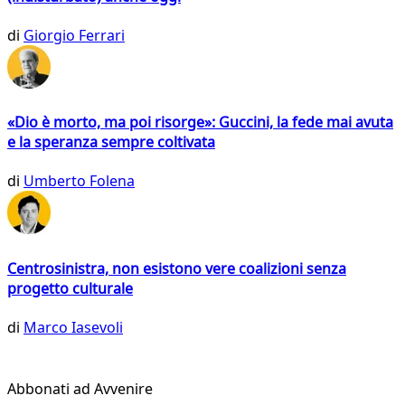
di
Giorgio Ferrari
«Dio è morto, ma poi risorge»: Guccini, la fede mai avuta
e la speranza sempre coltivata
di
Umberto Folena
Centrosinistra, non esistono vere coalizioni senza
progetto culturale
di
Marco Iasevoli
Abbonati ad Avvenire