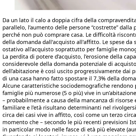
Da un lato il calo a doppia cifra della compravendita 
parallelo, l’aumento delle persone “costrette” dalla pr
perché non può comprare casa. Le difficoltà riscontr
della domanda dall'acquisto all'affitto. Le spese da
ostativo all’acquisto soprattutto per famiglie monoge
La perdita di potere d’acquisto, l’erosione della cap
considerevole della domanda potenziale di acquisto 
dell’abitazione è così uscito progressivamente dai pr
di una casa hanno fatto spostare il 7,3% della doman
Alcune caratteristiche sociodemografiche rendono più
famiglie più numerose (5 o più) vive in un’abitazione
– probabilmente a causa della mancanza di risorse 
familiare e l’età risultano determinanti nel rivolger
circa dei casi vive in affitto, così come un terzo ci
momento che – secondo le più recenti previsioni Ista
in particolar modo nelle fasce di età più elevate (au