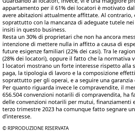
Guardando ai locatori, invece, vi è una maggiore pro
appartamento per il 61% dei locatori è motivato dalla
avere abitazioni attualmente affittate. Al contrario, 
soprattutto con la mancanza di adeguate tutele nei co
insiti in questo business.
Resta un 30% di proprietari che non ha ancora messo
intenzione di mettere nulla in affitto a causa di espe
future esigenze familiari (22% dei casi). Tra le ragioni
(28% dei locatori), oppure il fatto che la normativa v
I locatori mostrano un forte interesse rispetto alla
paga, la tipologia di lavoro e la composizione effetti
soprattutto per gli operai, e a seguire una garanzia 
Per quanto riguarda invece le compravendite, il merca
656.504 convenzioni notarili di compravendita, ha fa
delle convenzioni notarili per mutui, finanziamenti 
terzo trimestre 2023 ha comunque fatto segnare un’in
d’interesse.
© RIPRODUZIONE RISERVATA