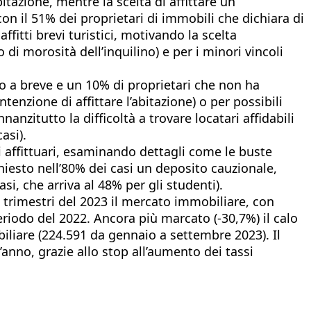
tazione, mentre la scelta di affittare un
con il 51% dei proprietari di immobili che dichiara di
ffitti brevi turistici, motivando la scelta
di morosità dell’inquilino) e per i minori vincoli
lo a breve e un 10% di proprietari che non ha
enzione di affittare l’abitazione) o per possibili
nanzitutto la difficoltà a trovare locatari affidabili
asi).
i affittuari, esaminando dettagli come le buste
chiesto nell’80% dei casi un deposito cauzionale,
si, che arriva al 48% per gli studenti).
e trimestri del 2023 il mercato immobiliare, con
eriodo del 2022. Ancora più marcato (-30,7%) il calo
biliare (224.591 da gennaio a settembre 2023). Il
anno, grazie allo stop all’aumento dei tassi