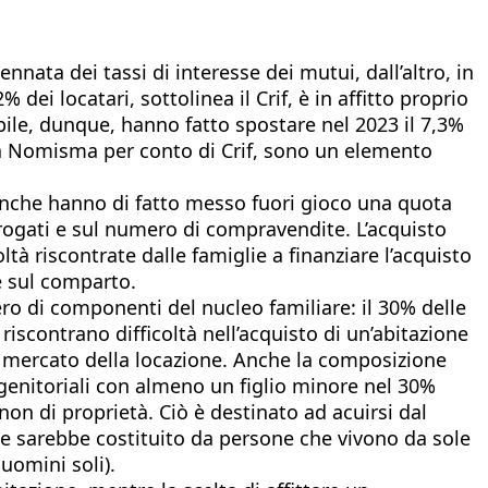
nnata dei tassi di interesse dei mutui, dall’altro, in
dei locatari, sottolinea il Crif, è in affitto proprio
bile, dunque, hanno fatto spostare nel 2023 il 7,3%
 da Nomisma per conto di Crif, sono un elemento
e banche hanno di fatto messo fuori gioco una quota
rogati e sul numero di compravendite. L’acquisto
tà riscontrate dalle famiglie a finanziare l’acquisto
e sul comparto.
ero di componenti del nucleo familiare: il 30% delle
iscontrano difficoltà nell’acquisto di un’abitazione
 mercato della locazione. Anche la composizione
nogenitoriali con almeno un figlio minore nel 30%
 non di proprietà. Ciò è destinato ad acuirsi dal
lie sarebbe costituito da persone che vivono da sole
uomini soli).