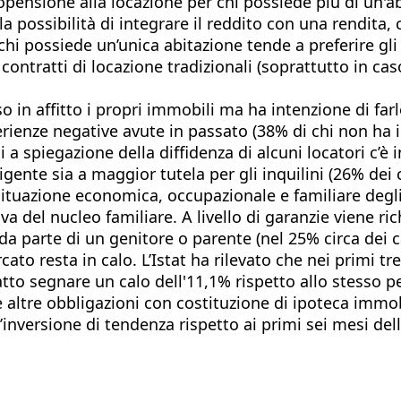
pensione alla locazione per chi possiede più di un'abi
 possibilità di integrare il reddito con una rendita, 
chi possiede un’unica abitazione tende a preferire gli a
ntratti di locazione tradizionali (soprattutto in caso 
 in affitto i propri immobili ma ha intenzione di far
rienze negative avute in passato (38% di chi non ha int
 a spiegazione della diffidenza di alcuni locatori c’è in
igente sia a maggior tutela per gli inquilini (26% dei c
 situazione economica, occupazionale e familiare degl
va del nucleo familiare. A livello di garanzie viene ri
da parte di un genitore o parente (nel 25% circa dei ca
to resta in calo. L’Istat ha rilevato che nei primi tr
tto segnare un calo dell'11,1% rispetto allo stesso p
e altre obbligazioni con costituzione di ipoteca immo
versione di tendenza rispetto ai primi sei mesi dell’