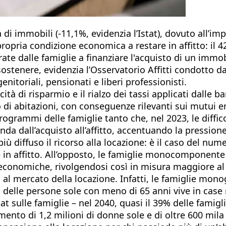
di immobili (-11,1%, evidenzia l’Istat), dovuto all’impe
opria condizione economica a restare in affitto: il 42% 
ate dalle famiglie a finanziare l'acquisto di un immo
 sostenere, evidenzia l’Osservatorio Affitti condotto
nitoriali, pensionati e liberi professionisti.
acità di risparmio e il rialzo dei tassi applicati dall
di abitazioni, con conseguenze rilevanti sui mutui e
ogrammi delle famiglie tanto che, nel 2023, le difficol
da dall’acquisto all’affitto, accentuando la pression
 diffuso il ricorso alla locazione: è il caso del num
 in affitto. All’opposto, le famiglie monocomponente r
economiche, rivolgendosi così in misura maggiore al
si al mercato della locazione. Infatti, le famiglie mo
rca delle persone sole con meno di 65 anni vive in case
t sulle famiglie – nel 2040, quasi il 39% delle famig
mento di 1,2 milioni di donne sole e di oltre 600 mila 