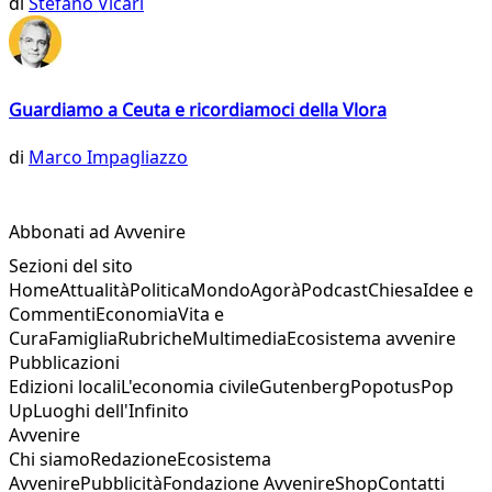
di
Stefano Vicari
Guardiamo a Ceuta e ricordiamoci della Vlora
di
Marco Impagliazzo
Abbonati ad Avvenire
Sezioni del sito
Home
Attualità
Politica
Mondo
Agorà
Podcast
Chiesa
Idee e
Commenti
Economia
Vita e
Cura
Famiglia
Rubriche
Multimedia
Ecosistema avvenire
Pubblicazioni
Edizioni locali
L'economia civile
Gutenberg
Popotus
Pop
Up
Luoghi dell'Infinito
Avvenire
Chi siamo
Redazione
Ecosistema
Avvenire
Pubblicità
Fondazione Avvenire
Shop
Contatti